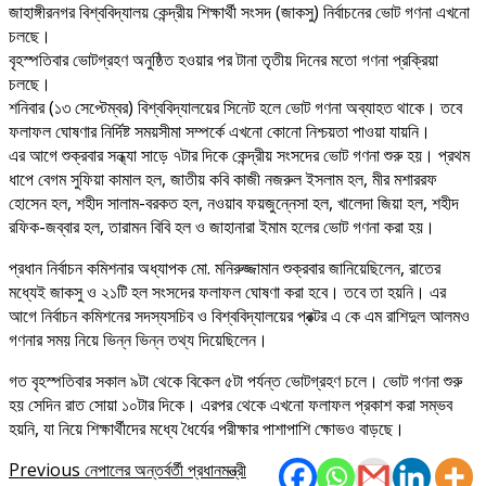
জাহাঙ্গীরনগর বিশ্ববিদ্যালয় কেন্দ্রীয় শিক্ষার্থী সংসদ (জাকসু) নির্বাচনের ভোট গণনা এখনো
চলছে।
বৃহস্পতিবার ভোটগ্রহণ অনুষ্ঠিত হওয়ার পর টানা তৃতীয় দিনের মতো গণনা প্রক্রিয়া
চলছে।
শনিবার (১৩ সেপ্টেম্বর) বিশ্ববিদ্যালয়ের সিনেট হলে ভোট গণনা অব্যাহত থাকে। তবে
ফলাফল ঘোষণার নির্দিষ্ট সময়সীমা সম্পর্কে এখনো কোনো নিশ্চয়তা পাওয়া যায়নি।
এর আগে শুক্রবার সন্ধ্যা সাড়ে ৭টার দিকে কেন্দ্রীয় সংসদের ভোট গণনা শুরু হয়। প্রথম
ধাপে বেগম সুফিয়া কামাল হল, জাতীয় কবি কাজী নজরুল ইসলাম হল, মীর মশাররফ
হোসেন হল, শহীদ সালাম-বরকত হল, নওয়াব ফয়জুন্নেসা হল, খালেদা জিয়া হল, শহীদ
রফিক-জব্বার হল, তারামন বিবি হল ও জাহানারা ইমাম হলের ভোট গণনা করা হয়।
প্রধান নির্বাচন কমিশনার অধ্যাপক মো. মনিরুজ্জামান শুক্রবার জানিয়েছিলেন, রাতের
মধ্যেই জাকসু ও ২১টি হল সংসদের ফলাফল ঘোষণা করা হবে। তবে তা হয়নি। এর
আগে নির্বাচন কমিশনের সদস্যসচিব ও বিশ্ববিদ্যালয়ের প্রক্টর এ কে এম রাশিদুল আলমও
গণনার সময় নিয়ে ভিন্ন ভিন্ন তথ্য দিয়েছিলেন।
গত বৃহস্পতিবার সকাল ৯টা থেকে বিকেল ৫টা পর্যন্ত ভোটগ্রহণ চলে। ভোট গণনা শুরু
হয় সেদিন রাত সোয়া ১০টার দিকে। এরপর থেকে এখনো ফলাফল প্রকাশ করা সম্ভব
হয়নি, যা নিয়ে শিক্ষার্থীদের মধ্যে ধৈর্যের পরীক্ষার পাশাপাশি ক্ষোভও বাড়ছে।
Post
Previous
নেপালের অন্তর্বর্তী প্রধানমন্ত্রী