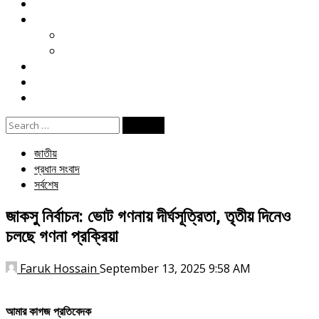
মতামত
খেলা
ক্রিকেট
ফুটবল
বিনোদন
ই পেপার
জীবনযাপন
Search
for:
জাতীয়
প্রধান সংবাদ
সর্বশেষ
জাকসু নির্বাচন: ভোট গণনায় দীর্ঘসূত্রিতা, তৃতীয় দিনেও
চলছে গণনা প্রক্রিয়া
Faruk Hossain
September 13, 2025 9:58 AM
আমার কাগজ প্রতিবেদক