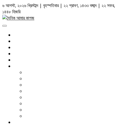
Skip
৬ আগস্ট, ২০২৬ খ্রিস্টাব্দ | বৃহস্পতিবার | ২২ শ্রাবণ, ১৪৩৩ বঙ্গাব্দ | ২২ সফর,
to
১৪৪৮ হিজরি
content
Primary
Menu
সর্বশেষ
রাজনীতি
জাতীয়
আন্তর্জাতিক
আইন আদালত
দেশজুড়ে
ঢাকা
চট্টগ্রাম
সিলেট
বরিশাল
খুলনা
রংপুর
রাজশাহী
ময়মনসিংহ
বাণিজ্য