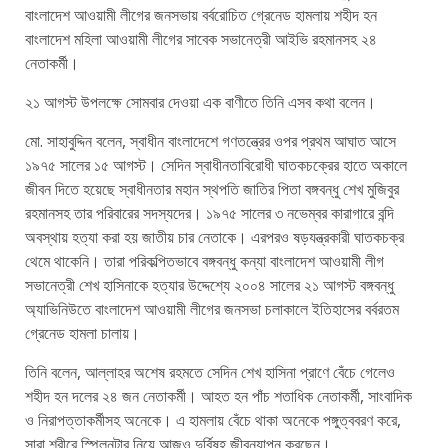
বাংলাদেশ আওয়ামী লীগের জনসভায় বর্বরোচিত গ্রেনেড হামলায় শহীদ হন
বাংলাদেশ মহিলা আওয়ামী লীগের সাবেক সভানেত্রী আইভি রহমানসহ ২৪
নেতাকর্মী।
২১ আগস্ট উপলক্ষে সোমবার দেওয়া এক বাণীতে তিনি এসব কথা বলেন।
মো. সাহাবুদ্দিন বলেন, স্বাধীন বাংলাদেশে গণতন্ত্রের ওপর প্রথম আঘাত আসে
১৯৭৫ সালের ১৫ আগস্ট। সেদিন স্বাধীনতাবিরোধী ঘাতকচক্রের হাতে অকালে
জীবন দিতে হয়েছে স্বাধীনতার মহান স্থপতি জাতির পিতা বঙ্গবন্ধু শেখ মুজিবুর
রহমানসহ তার পরিবারের সদস্যদের। ১৯৭৫ সালের ৩ নভেম্বর কারাগারে বন্দি
অবস্থায় হত্যা করা হয় জাতীয় চার নেতাকে। এরপরও ষড়যন্ত্রকারী ঘাতকচক্র
থেমে থাকেনি। তারা পরিকল্পিতভাবে বঙ্গবন্ধু কন্যা বাংলাদেশ আওয়ামী লীগ
সভানেত্রী শেখ হাসিনাকে হত্যার উদ্দেশ্যে ২০০৪ সালের ২১ আগস্ট বঙ্গবন্ধু
অ্যাভিনিউতে বাংলাদেশ আওয়ামী লীগের জনসভা চলাকালে ইতিহাসের বর্বরতম
গ্রেনেড হামলা চালায়।
তিনি বলেন, আল্লাহর অশেষ রহমতে সেদিন শেখ হাসিনা প্রাণে বেঁচে গেলেও
শহীদ হন দলের ২৪ জন নেতাকর্মী। আহত হন পাঁচ শতাধিক নেতাকর্মী, সাংবাদিক
ও নিরাপত্তাকর্মীসহ অনেকে। এ হামলায় বেঁচে থাকা অনেকে পঙ্গুত্ববরণ করে,
সারা শরীরে স্প্লিনটার নিয়ে আজও দুর্বিষহ জীবনযাপন করছেন।