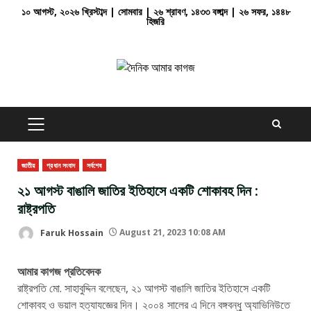
Skip
১০ আগস্ট, ২০২৬ খ্রিস্টাব্দ | সোমবার | ২৬ শ্রাবণ, ১৪৩৩ বঙ্গাব্দ | ২৬ সফর, ১৪৪৮
হিজরি
to
content
PRIMARY
MENU
জাতীয়
প্রধান সংবাদ
সর্বশেষ
২১ আগস্ট বাঙালি জাতির ইতিহাসে একটি শোকাবহ দিন :
রাষ্ট্রপতি
Faruk Hossain
August 21, 2023 10:08 AM
আমার কাগজ প্রতিবেদক
রাষ্ট্রপতি মো. সাহাবুদ্দিন বলেছেন, ২১ আগস্ট বাঙালি জাতির ইতিহাসে একটি
শোকাবহ ও ভয়াল হত্যাযজ্ঞের দিন। ২০০৪ সালের এ দিনে বঙ্গবন্ধু অ্যাভিনিউতে