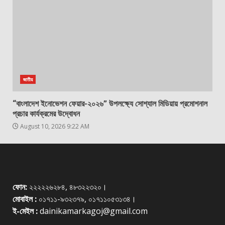
জাতীয়
“বাংলাদেশ ইনোভেশন ফেয়ার-২০২৬” উপলক্ষ্যে সোশ্যাল মিডিয়ায় প্রমোশনাল
প্রচার কার্যক্রমের উদ্বোধন
August 10, 2026 9:22 AM
ফোন:
২২২২২৬২৮৪, ৪৮৩২২৩২০।
মোবাইল :
০১৭১১-৯৩২৩৭৯, ০১৭১১০৫৩১৩৪।
ই-মেইল :
dainikamarkagoj@gmail.com