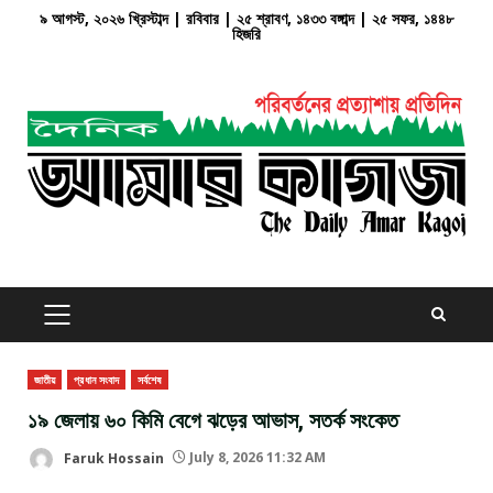
Skip
৯ আগস্ট, ২০২৬ খ্রিস্টাব্দ | রবিবার | ২৫ শ্রাবণ, ১৪৩৩ বঙ্গাব্দ | ২৫ সফর, ১৪৪৮
হিজরি
to
content
PRIMARY
MENU
জাতীয়
প্রধান সংবাদ
সর্বশেষ
১৯ জেলায় ৬০ কিমি বেগে ঝড়ের আভাস, সতর্ক সংকেত
Faruk Hossain
July 8, 2026 11:32 AM