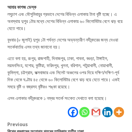
আমার কাগজ ডেস্ক
লঘুচাপ এবং মৌসুমিবায়ুর প্রভাবে দেশের বিভিন্ন এলাকায় টানা বৃষ্টি হচ্ছে। এ
অবস্থায় দুপুর ১টার মধ্যে দেশের বিভিন্ন এলাকায় ৬০ কিলোমিটার বেগে ঝড় বয়ে
যেতে পারে।
বুধবার (৮ জুলাই) দুপুর ১টা পর্যন্ত দেশের অভ্যন্তরীণ নদীবন্দরের জন্য দেওয়া
সতর্কবার্তায় এসব তথ্য জানানো হয়।
এতে বলা হয়, রংপুর, রাজশাহী, দিনাজপুর, ঢাকা, পাবনা, বগুড়া, টাঙ্গাইল,
ময়মনসিংহ, যশোর, কুষ্টিয়া, ফরিদপুর, খুলনা, বরিশাল, পটুয়াখালী, নোয়াখালী,
কুমিল্লা, চট্টগ্রাম, কক্সবাজার এবং সিলেট অঞ্চলের ওপর দিয়ে দক্ষিণ/দক্ষিণ-পূর্ব
দিক থেকে ঘণ্টায় ৪৫ থেকে ৬০ কিলোমিটার বেগে ঝড় বয়ে যেতে পারে। একই
সময়ে বৃষ্টি ও বজ্রসহ বৃষ্টিরও শঙ্কা রয়েছে।
এসব এলাকার নদীবন্দরকে ১ নম্বর সতর্ক সংকেত দেখাতে বলা হয়েছে।
Post
Previous
বিশ্বে বসবাসের অযোগ্য শহরের তালিকায় তৃতীয় ঢাকা