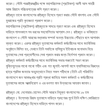
করেন। সৌদি পররাষ্ট্রমন্ত্রীর পক্ষে মহাপরিচালক (প্রটোকল) আলী আস সাহরী
আজ রিয়াদে পরিচয়পত্রের কপি গ্রহণ করেন।
রাষ্ট্রদূত তাকে বাংলাদেশের রাষ্ট্রদূত হিসেবে গ্রহণ করায় সৌদি বাদশাহ এবং সৌদি
যুবরাজের প্রতি কৃতজ্ঞতা প্রকাশ করেন।
মহাপরিচালক (প্রটোকল) রাষ্ট্রদূতকে সাদরে গ্রহণ করেন এবং রাষ্ট্রদূত হিসেবে
দায়িত্ব পালনকালে সব ধরনের সহযোগিতার আশ্বাস দেন। রাষ্ট্রদূত ও ভবিষ্যতে
বাংলাদেশ ও সৌদি আরবের মধ্যকার সম্পর্ক অনন্য উচ্চতায় পৌঁছাবে বলে আশাবাদ
ব্যক্ত করেন। এরপর রাষ্ট্রদূত দূতাবাসের কর্মকর্তা কর্মচারীদের সাথে মতবিনিময়
অনুষ্ঠানে মিলিত হন, যেখানে তিনি সবাইকে হাসিমুখে ইতিবাচক মনোভাব নিয়ে
দূতাবাসের সেবা প্রত্যাশীদের সেবা প্রদান করার জন্য নির্দেশনা প্রদান করেন।
রাষ্ট্রদূত কর্মকর্তা কর্মচারীদের সাথে মতবিনিময় সভার শুরুতেই স্মরণ করেন
মুক্তিযুদ্ধের লাখো লাখো শহীদ এবং গত জুলাই-আগস্ট মাসে ফ্যাসিবাদের বিরুদ্ধে
ছাত্র শ্রমিক জনতার অভ্যুত্থানে নিহত সকল শহীদকে।তিনি এই পরিবর্তিত
বাংলাদেশে জন আকাঙ্খার প্রতি শ্রদ্ধা জানিয়ে সকল কর্মকর্তা ও কর্মচারীদের
দূতাবাসের কাজে আত্মনিয়োগ ও এর গুনগত মান উন্নয়নের আহবান জানান।
রাষ্ট্রদূত মো. দেলোয়ার হোসেন সৌদি আরবে নিযুক্ত বাংলাদেশের ১৬ তম
রাষ্ট্রদূত। উল্লেখ্য রিয়াদ দূতাবাসে দায়িত্ব গ্রহণেরর পূর্বে তিনি দক্ষিণ কোরিয়াতে
বাংলাদেশের রাষ্ট্রদূত হিসেবে দায়িত্ব পালন করেন।