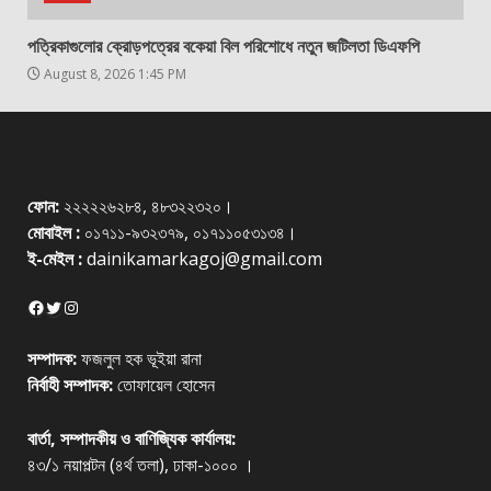
পত্রিকাগুলোর ক্রোড়পত্রের বকেয়া বিল পরিশোধে নতুন জটিলতা ডিএফপি
August 8, 2026 1:45 PM
ফোন:
২২২২২৬২৮৪, ৪৮৩২২৩২০।
মোবাইল :
০১৭১১-৯৩২৩৭৯, ০১৭১১০৫৩১৩৪।
ই-মেইল :
dainikamarkagoj@gmail.com
Facebook
Twitter
Instagram
সম্পাদক:
ফজলুল হক ভূইয়া রানা
নির্বাহী সম্পাদক:
তোফায়েল হোসেন
বার্তা, সম্পাদকীয় ও বাণিজ্যিক কার্যালয়:
৪৩/১ নয়াপল্টন (৪র্থ তলা), ঢাকা-১০০০ ।