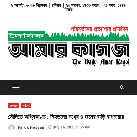
Skip
৯ আগস্ট, ২০২৬ খ্রিস্টাব্দ | রবিবার | ২৫ শ্রাবণ, ১৪৩৩ বঙ্গাব্দ | ২৫ সফর, ১৪৪৮
হিজরি
to
content
PRIMARY
MENU
দেশজুড়ে
সর্বশেষ
সৌদিতে অগ্নিকাণ্ড : নিহতদের মধ্যে ৪ জনের বাড়ি বাগমারায়
Faruk Hossain
July 16, 2023 9:55 AM