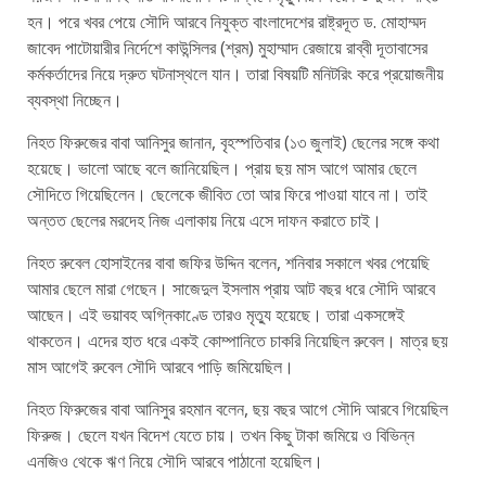
হন। পরে খবর পেয়ে সৌদি আরবে নিযুক্ত বাংলাদেশের রাষ্ট্রদূত ড. মোহাম্মদ
জাবেদ পাটোয়ারীর নির্দেশে কাউন্সিলর (শ্রম) মুহাম্মাদ রেজায়ে রাব্বী দূতাবাসের
কর্মকর্তাদের নিয়ে দ্রুত ঘটনাস্থলে যান। তারা বিষয়টি মনিটরিং করে প্রয়োজনীয়
ব্যবস্থা নিচ্ছেন।
নিহত ফিরুজের বাবা আনিসুর জানান, বৃহস্পতিবার (১৩ জুলাই) ছেলের সঙ্গে কথা
হয়েছে। ভালো আছে বলে জানিয়েছিল। প্রায় ছয় মাস আগে আমার ছেলে
সৌদিতে গিয়েছিলেন। ছেলেকে জীবিত তো আর ফিরে পাওয়া যাবে না। তাই
অন্তত ছেলের মরদেহ নিজ এলাকায় নিয়ে এসে দাফন করাতে চাই।
নিহত রুবেল হোসাইনের বাবা জফির উদ্দিন বলেন, শনিবার সকালে খবর পেয়েছি
আমার ছেলে মারা গেছেন। সাজেদুল ইসলাম প্রায় আট বছর ধরে সৌদি আরবে
আছেন। এই ভয়াবহ অগ্নিকাণ্ডে তারও মৃত্যু হয়েছে। তারা একসঙ্গেই
থাকতেন। এদের হাত ধরে একই কোম্পানিতে চাকরি নিয়েছিল রুবেল। মাত্র ছয়
মাস আগেই রুবেল সৌদি আরবে পাড়ি জমিয়েছিল।
নিহত ফিরুজের বাবা আনিসুর রহমান বলেন, ছয় বছর আগে সৌদি আরবে গিয়েছিল
ফিরুজ। ছেলে যখন বিদেশ যেতে চায়। তখন কিছু টাকা জমিয়ে ও বিভিন্ন
এনজিও থেকে ঋণ নিয়ে সৌদি আরবে পাঠানো হয়েছিল।