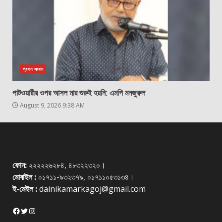
প্রধান সংবাদ
পাটওয়ারীর ওপর আসল মার শুরুই হয়নি: এমপি মনজুরুল
August 9, 2026 9:38 AM
ফোন:
২২২২২৬২৮৪, ৪৮৩২২৩২০।
মোবাইল :
০১৭১১-৯৩২৩৭৯, ০১৭১১০৫৩১৩৪।
ই-মেইল :
dainikamarkagoj@gmail.com
Facebook
Twitter
Instagram