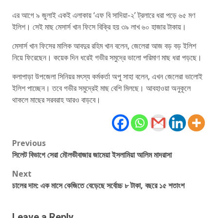
এর আগে ৯ জুলাই একই এলাকায় ‘এফ বি সাদিয়া-২’ ট্রলারে ধরা পড়ে ৬৫ মণ
ইলিশ। সেই মাছ মেসার্স খান ফিসে বিক্রি হয় ৩৯ লাখ ৬০ হাজার টাকায়।
মেসার্স খান ফিসের মালিক আবদুর রহিম খান বলেন, জেলেরা আজ বড় বড় ইলিশ
নিয়ে ফিরেছেন। কয়েক দিন ধরেই গভীর সমুদ্রে ভালো পরিমাণ মাছ ধরা পড়ছে।
কলাপাড়া উপজেলা সিনিয়র মৎস্য কর্মকর্তা অপু সাহা বলেন, এখন জেলেরা ভালোই
ইলিশ পাচ্ছেন। তবে গভীর সমুদ্রেই মাছ বেশি মিলছে। আবহাওয়া অনুকূলে
থাকলে মাছের সরবরাহ আরও বাড়বে।
Post
Previous
সিলেট বিভাগে সেরা মৌলভীবাজার জামেয়া ইসলামিয়া আলিম মাদরাসা
navigation
Next
চালের দাম: এক মাসে কেজিতে বেড়েছে সর্বোচ্চ ৮ টাকা, বছরে ১৫ শতাংশ
Leave a Reply