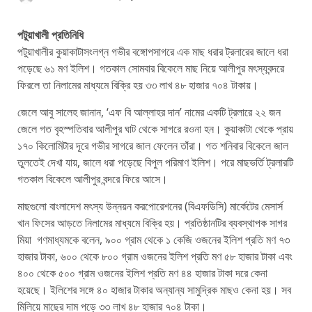
পটুয়াখালী প্রতিনিধি
পটুয়াখালীর কুয়াকাটাসংলগ্ন গভীর বঙ্গোপসাগরে এক মাছ ধরার ট্রলারের জালে ধরা
পড়েছে ৬১ মণ ইলিশ। গতকাল সোমবার বিকেলে মাছ নিয়ে আলীপুর মৎস্যবন্দরে
ফিরলে তা নিলামের মাধ্যমে বিক্রি হয় ৩৩ লাখ ৪৮ হাজার ৭০৪ টাকায়।
জেলে আবু সালেহ জানান, ‘এফ বি আল্লাহর দান’ নামের একটি ট্রলারে ২২ জন
জেলে গত বৃহস্পতিবার আলীপুর ঘাট থেকে সাগরে রওনা হন। কুয়াকাটা থেকে প্রায়
১৭০ কিলোমিটার দূরে গভীর সাগরে জাল ফেলেন তাঁরা। গত শনিবার বিকেলে জাল
তুলতেই দেখা যায়, জালে ধরা পড়েছে বিপুল পরিমাণ ইলিশ। পরে মাছভর্তি ট্রলারটি
গতকাল বিকেলে আলীপুর বন্দরে ফিরে আসে।
মাছগুলো বাংলাদেশ মৎস্য উন্নয়ন করপোরেশনের (বিএফডিসি) মার্কেটের মেসার্স
খান ফিসের আড়তে নিলামের মাধ্যমে বিক্রি হয়। প্রতিষ্ঠানটির ব্যবস্থাপক সাগর
মিয়া গণমাধ্যমকে বলেন, ৯০০ গ্রাম থেকে ১ কেজি ওজনের ইলিশ প্রতি মণ ৭৩
হাজার টাকা, ৬০০ থেকে ৮০০ গ্রাম ওজনের ইলিশ প্রতি মণ ৫৮ হাজার টাকা এবং
৪০০ থেকে ৫০০ গ্রাম ওজনের ইলিশ প্রতি মণ ৪৪ হাজার টাকা দরে কেনা
হয়েছে। ইলিশের সঙ্গে ৪০ হাজার টাকার অন্যান্য সামুদ্রিক মাছও কেনা হয়। সব
মিলিয়ে মাছের দাম পড়ে ৩৩ লাখ ৪৮ হাজার ৭০৪ টাকা।