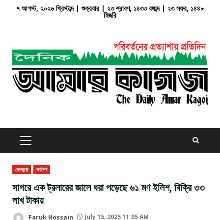
Skip
৭ আগস্ট, ২০২৬ খ্রিস্টাব্দ | শুক্রবার | ২৩ শ্রাবণ, ১৪৩৩ বঙ্গাব্দ | ২৩ সফর, ১৪৪৮
হিজরি
to
content
PRIMARY
MENU
দেশজুড়ে
সর্বশেষ
সাগরে এক ট্রলারের জালে ধরা পড়েছে ৬১ মণ ইলিশ, বিক্রি ৩৩
লাখ টাকায়
Faruk Hossain
July 15, 2025 11:05 AM