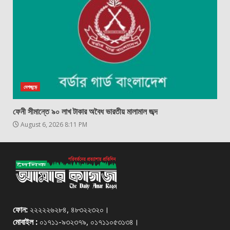
দেশজুড়ে
ফেনী সীমান্তে ৯০ লাখ টাকার অবৈধ ভারতীয় মালামাল জব্দ
August 6, 2026 8:11 PM
ফোন:
২২২২২৬২৮৪, ৪৮৩২২৩২০।
মোবাইল :
০১৭১১-৯৩২৩৭৯, ০১৭১১০৫৩১৩৪।