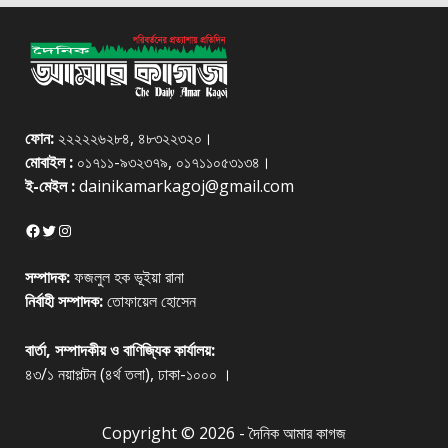
ফোন:
২২২২২৬২৮৪, ৪৮৩২২৩২০।
মোবাইল :
০১৭১১-৯৩২৩৭৯, ০১৭১১০৫৩১৩৪।
ই-মেইল :
dainikamarkagoj@gmail.com
Facebook
Twitter
Instagram
সম্পাদক:
ফজলুল হক ভূইয়া রানা
নির্বাহী সম্পাদক:
তোফায়েল হোসেন
বার্তা, সম্পাদকীয় ও বাণিজ্যিক কার্যালয়:
৪৩/১ নয়াপল্টন (৪র্থ তলা), ঢাকা-১০০০ ।
Copyright © 2026 - দৈনিক আমার কাগজ