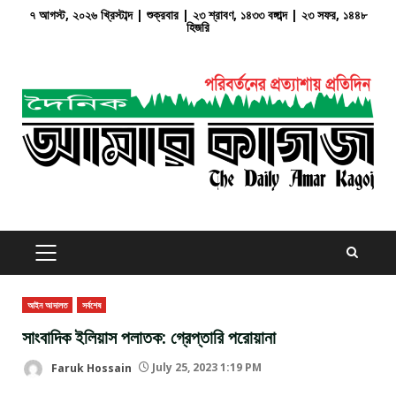
Skip
৭ আগস্ট, ২০২৬ খ্রিস্টাব্দ | শুক্রবার | ২৩ শ্রাবণ, ১৪৩৩ বঙ্গাব্দ | ২৩ সফর, ১৪৪৮
হিজরি
to
content
PRIMARY
MENU
আইন আদালত
সর্বশেষ
সাংবাদিক ইলিয়াস পলাতক: গ্রেপ্তারি পরোয়ানা
Faruk Hossain
July 25, 2023 1:19 PM