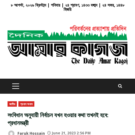
Skip
৮ আগস্ট, ২০২৬ খ্রিস্টাব্দ | শনিবার | ২৪ শ্রাবণ, ১৪৩৩ বঙ্গাব্দ | ২৪ সফর, ১৪৪৮
হিজরি
to
content
PRIMARY
MENU
জাতীয়
প্রধান সংবাদ
সংবিধান অনুযায়ী নির্বাচন যখন হওয়ার কথা তখনই হবে:
প্রধানমন্ত্রী
Faruk Hossain
June 21, 2023 2:56 PM