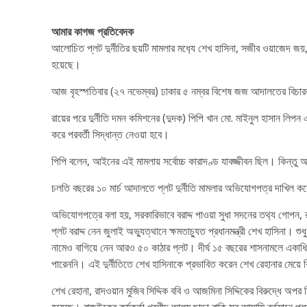
আমার কাগজ প্রতিবেদক
আলোচিত প্লট দুর্নীতির ছয়টি মামলার মধ‍্যে শেখ হাসিনা, সজীব ওয়াজেদ জ
হয়েছে।
আজ বৃহস্পতিবার (২৭ নভেম্বর) ঢাকার ৫ নম্বর বিশেষ জজ আদালতের বিচারক
রায়ের পরে দুর্নীতি দমন কমিশনের (দুদক) পিপি খান মো. মাইনুল হাসান লি
করে পরবর্তী সিদ্ধান্ত নেওয়া হবে।
পিপি বলেন, আইনের এই মামলায় সর্বোচ্চ কারাদণ্ড যাবজ্জীবন ছিল। কিন্ত
চলতি বছরের ১০ মার্চ আদালতে প্লট দুর্নীতি মামলার অভিযোগপত্র দাখিল ক
অভিযোগপত্রে বলা হয়, সরকারিভাবে বরাদ্দ পাওয়া সুধা সদনের তথ‍্য গোপন, 
প্লট বরাদ্দ নেন জুলাই অভ‍্যুত্থানে ক্ষমতাচ‍্যুত প্রধানমন্ত্রী শেখ হাসিন
নামেও বাগিয়ে নেন আরও ৫০ কাঠার প্লট। দীর্ঘ ১৫ বছরের শাসনামলে একাধিকবার
পারেননি। এই দুর্নীতিতে শেখ হাসিনাকে প্রভাবিত করেন শেখ রেহানার মেয়ে 
শেখ রেহানা, রাদওয়ান মুজিব সিদ্দিক ববি ও আজমিনা সিদ্দিকের বিরুদ্ধে অপ
হয়েছে। রাজউকের কর্মকর্তা খুরশীদ আলম ছাড়া বাকি সব আসামি বর্তমানে