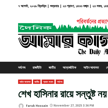
Skip
৭ আগস্ট, ২০২৬ খ্রিস্টাব্দ | শুক্রবার | ২৩ শ্রাবণ, ১৪৩৩ বঙ্গাব্দ | ২৩ সফর, ১৪
to
content
সর্বশেষ
রাজনীতি
জাতীয়
আন্তর্জাতিক
আইন আদালত
দ
আইন আদালত
জাতীয়
প্রধান সংবাদ
সর্বশেষ
শেখ হাসিনার রায়ে সন্তুষ্ট নয়
Faruk Hossain
November 27, 2025 3:36 PM