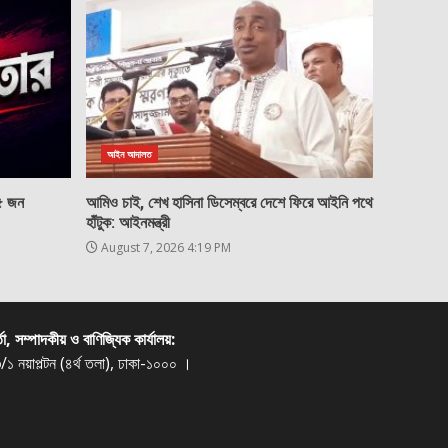
আইন আদালত
২৫ জন
আমিও চাই, শেখ হাসিনা ডিসেম্বরে দেশে ফিরে আইনি পথে
হাঁটুক: আইনমন্ত্রী
August 7, 2026 4:19 PM
্তা, সম্পাদকীয় ও বাণিজ্যিক কার্যালয়:
/১ নয়াপল্টন (৪র্থ তলা), ঢাকা-১০০০ ।