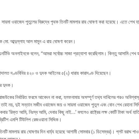
য়, সায়মা ওয়াজেদ পুতুলের বিরুদ্ধে পৃথক তিনটি মামলার রায় ঘোষণা করা হয়েছে। এতে শেখ 
 মো. আব্দুল্লাহ আল মামুন এ রায় ঘোষণা করেন।
পন এনটিভি অনলাইনকে বলেন, “আমরা সর্বোচ্চ সাজা প্রত্যাশা করেছিলাম। কিন্তু আসামি শে
ু আদালত দণ্ডবিধির ৪২০ ও দুদক আইনের ৫(২) ধারায় কারাদণ্ড দিয়েছেন।
রে দুদক।
রাজউকের নির্ধারিত ফরমে আবেদন না করা, হলফনামায় অসম্পূর্ণ তথ‍্য দাখিলের পরও অবিশ্বাস‍্
া। শুধু তাই নয়, দুই সন্তান সজীব ওয়াজেদ জয় ও সায়মা ওয়াজেদ পুতুল এবং বোন শেখ রেহানা সিদ্
 ‘রিক্ত আমি, নিঃস্ব আমি, দেবার কিছু নাই….’ বললেও রাষ্ট্রের লক্ষ কোটি টাকা অর্থ হাত
ব্রিটিশ এমপি টিউলিপ রেজওয়ানা সিদ্দিক।
র তিনটি মামলায় রায় ঘোষণার দিন ধার্য‍্য হয়েছে আগামী সোমবার (১ ডিসেম্বর)। প্লট বরা
 পলাতক আছেন।