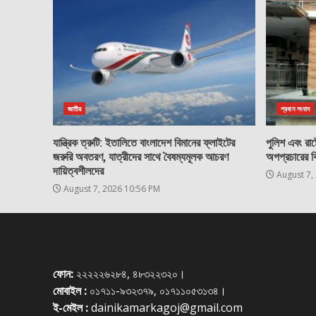
জাতীয়
প্রধান সংবাদ
যান্ত্রিক ত্রুটি: ইতালিতে বাংলাদেশ বিমানের ফ্লাইটের
পুলিশ এবং রাষ্ট
জরুরি অবতরণ, যাত্রীদের সাথে বৈষম্যমূলক আচরণ
অপপ্রচারের ব
দায়িত্বশীলদের
August 7,
August 7, 2026 10:56 PM
ফোন:
২২২২২৬২৮৪, ৪৮৩২২৩২০।
মোবাইল :
০১৭১১-৯৩২৩৭৯, ০১৭১১০৫৩১৩৪।
ই-মেইল :
dainikamarkagoj@gmail.com