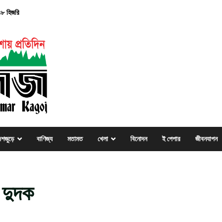
৪৮ হিজরি
েশজুড়ে
বাণিজ্য
মতামত
খেলা
বিনোদন
ই পেপার
জীবনযাপন
 ‍দুদক