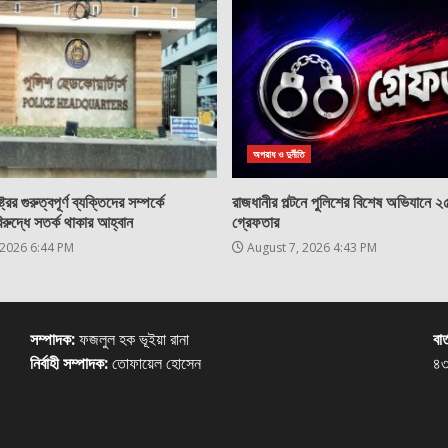
অপরাধ ও দুর্নীতি
্রের গুরুত্বপূর্ণ ব্যক্তিদের সম্পর্কে
রাজধানীর পল্টনে পুলিশের বিশেষ অভিযানে 
িরুদ্ধে সতর্ক থাকার আহ্বান
গ্রেফতার
 2026 6:44 PM
August 7, 2026 4:43 PM
সম্পাদক:
ফজলুল হক ভূইয়া রানা
বার
নির্বাহী সম্পাদক:
তোফায়েল হোসেন
৪৩