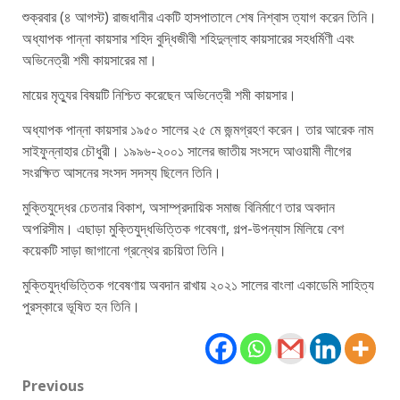
শুক্রবার (৪ আগস্ট) রাজধানীর একটি হাসপাতালে শেষ নিশ্বাস ত্যাগ করেন তিনি।
অধ্যাপক পান্না কায়সার শহিদ বুদ্ধিজীবী শহিদুল্লাহ কায়সারের সহধর্মিণী এবং
অভিনেত্রী শমী কায়সারের মা।
মায়ের মৃত্যুর বিষয়টি নিশ্চিত করেছেন অভিনেত্রী শমী কায়সার।
অধ্যাপক পান্না কায়সার ১৯৫০ সালের ২৫ মে জন্মগ্রহণ করেন। তার আরেক নাম
সাইফুন্নাহার চৌধুরী। ১৯৯৬-২০০১ সালের জাতীয় সংসদে আওয়ামী লীগের
সংরক্ষিত আসনের সংসদ সদস্য ছিলেন তিনি।
মুক্তিযুদ্ধের চেতনার বিকাশ, অসাম্প্রদায়িক সমাজ বিনির্মাণে তার অবদান
অপরিসীম। এছাড়া মুক্তিযুদ্ধভিত্তিক গবেষণা, গল্প-উপন্যাস মিলিয়ে বেশ
কয়েকটি সাড়া জাগানো গ্রন্থের রচয়িতা তিনি।
মুক্তিযুদ্ধভিত্তিক গবেষণায় অবদান রাখায় ২০২১ সালের বাংলা একাডেমি সাহিত্য
পুরস্কারে ভূষিত হন তিনি।
Post
Previous