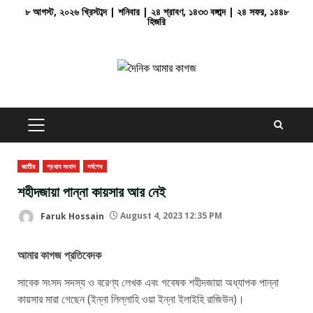
Skip
৮ আগস্ট, ২০২৬ খ্রিস্টাব্দ | শনিবার | ২৪ শ্রাবণ, ১৪৩৩ বঙ্গাব্দ | ২৪ সফর, ১৪৪৮
হিজরি
to
content
PRIMARY
MENU
জাতীয়
প্রধান সংবাদ
সর্বশেষ
শহীদজায়া পান্না কায়সার আর নেই
Faruk Hossain
August 4, 2023 12:35 PM
আমার কাগজ প্রতিবেদক
সাবেক সংসদ সদস্য ও বরেণ্য লেখক এবং গবেষক শহীদজায়া অধ্যাপক পান্না
কায়সার মারা গেছেন (ইন্না লিল্লাহি ওয়া ইন্না ইলাইহি রাজিউন)।