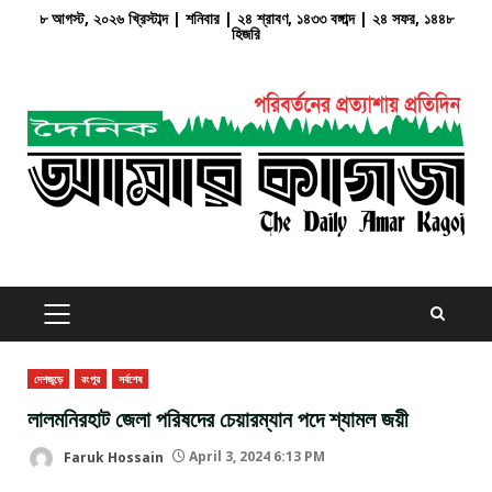
Skip
৮ আগস্ট, ২০২৬ খ্রিস্টাব্দ | শনিবার | ২৪ শ্রাবণ, ১৪৩৩ বঙ্গাব্দ | ২৪ সফর, ১৪৪৮
হিজরি
to
content
PRIMARY
MENU
দেশজুড়ে
রংপুর
সর্বশেষ
লালমনিরহাট জেলা পরিষদের চেয়ারম্যান পদে শ্যামল জয়ী
Faruk Hossain
April 3, 2024 6:13 PM