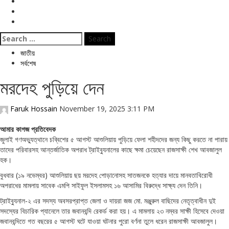
বিনোদন
ই পেপার
জীবনযাপন
Search
for:
জাতীয়
সর্বশেষ
মরদেহ পুড়িয়ে দেন
Faruk Hossain
November 19, 2025 3:11 PM
আমার কাগজ প্রতিবেদক
জুলাই গণঅভ্যুত্থানে চব্বিশের ৫ আগস্ট আশুলিয়ায় পুড়িয়ে ফেলা শহীদদের জন্য কিছু করতে না পারায়
তাদের পরিবারসহ আন্তর্জাতিক অপরাধ ট্রাইব্যুনালের কাছে ক্ষমা চেয়েছেন রাজসাক্ষী শেখ আবজালুল
হক।
বুধবার (১৯ নভেম্বর) আশুলিয়ায় ছয় মরদেহ পোড়ানোসহ সাতজনকে হত্যার দায়ে মানবতাবিরোধী
অপরাধের মামলায় সাবেক এমপি সাইফুল ইসলামসহ ১৬ আসামির বিরুদ্ধে সাক্ষ্য দেন তিনি।
ট্রাইব্যুনাল-২ এর সদস্য অবসরপ্রাপ্ত জেলা ও দায়রা জজ মো. মঞ্জুরুল বাছিদের নেতৃত্বাধীন দুই
সদস্যের বিচারিক প্যানেলে তার জবানবন্দি রেকর্ড করা হয়। এ মামলায় ২৩ নম্বর সাক্ষী হিসেবে দেওয়া
জবানবন্দিতে গত বছরের ৫ আগস্ট ঘটে যাওয়া ঘটনার পুরো বর্ণনা তুলে ধরেন রাজসাক্ষী আবজালুল।