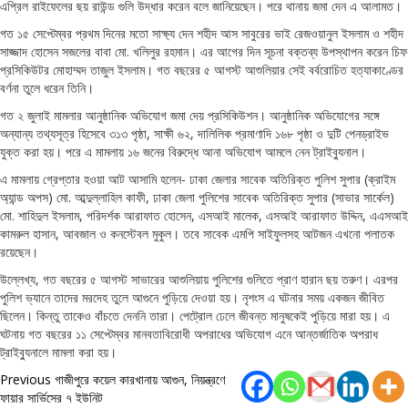
এপ্রিল রাইফেলের ছয় রাউন্ড গুলি উদ্ধার করেন বলে জানিয়েছেন। পরে থানায় জমা দেন এ আলামত।
গত ১৫ সেপ্টেম্বর প্রথম দিনের মতো সাক্ষ্য দেন শহীদ আস সাবুরের ভাই রেজওয়ানুল ইসলাম ও শহীদ
সাজ্জাদ হোসেন সজলের বাবা মো. খলিলুর রহমান। এর আগের দিন সূচনা বক্তব্য উপস্থাপন করেন চিফ
প্রসিকিউটর মোহাম্মদ তাজুল ইসলাম। গত বছরের ৫ আগস্ট আশুলিয়ার সেই বর্বরোচিত হত্যাকাণ্ডের
বর্ণনা তুলে ধরেন তিনি।
গত ২ জুলাই মামলার আনুষ্ঠানিক অভিযোগ জমা দেয় প্রসিকিউশন। আনুষ্ঠানিক অভিযোগের সঙ্গে
অন্যান্য তথ্যসূত্র হিসেবে ৩১৩ পৃষ্ঠা, সাক্ষী ৬২, দালিলিক প্রমাণাদি ১৬৮ পৃষ্ঠা ও দুটি পেনড্রাইভ
যুক্ত করা হয়। পরে এ মামলায় ১৬ জনের বিরুদ্ধে আনা অভিযোগ আমলে নেন ট্রাইব্যুনাল।
এ মামলায় গ্রেপ্তার হওয়া আট আসামি হলেন- ঢাকা জেলার সাবেক অতিরিক্ত পুলিশ সুপার (ক্রাইম
অ্যান্ড অপস) মো. আব্দুল্লাহিল কাফী, ঢাকা জেলা পুলিশের সাবেক অতিরিক্ত সুপার (সাভার সার্কেল)
মো. শাহিদুল ইসলাম, পরিদর্শক আরাফাত হোসেন, এসআই মালেক, এসআই আরাফাত উদ্দিন, এএসআই
কামরুল হাসান, আবজাল ও কনস্টেবল মুকুল। তবে সাবেক এমপি সাইফুলসহ আটজন এখনো পলাতক
রয়েছেন।
উল্লেখ্য, গত বছরের ৫ আগস্ট সাভারের আশুলিয়ায় পুলিশের গুলিতে প্রাণ হারান ছয় তরুণ। এরপর
পুলিশ ভ্যানে তাদের মরদেহ তুলে আগুনে পুড়িয়ে দেওয়া হয়। নৃশংস এ ঘটনার সময় একজন জীবিত
ছিলেন। কিন্তু তাকেও বাঁচতে দেননি তারা। পেট্রোল ঢেলে জীবন্ত মানুষকেই পুড়িয়ে মারা হয়। এ
ঘটনায় গত বছরের ১১ সেপ্টেম্বর মানবতাবিরোধী অপরাধের অভিযোগ এনে আন্তর্জাতিক অপরাধ
ট্রাইব্যুনালে মামলা করা হয়।
Post
Previous
গাজীপুরে কয়েল কারখানায় আগুন, নিয়ন্ত্রণে
ফায়ার সার্ভিসের ৭ ইউনিট