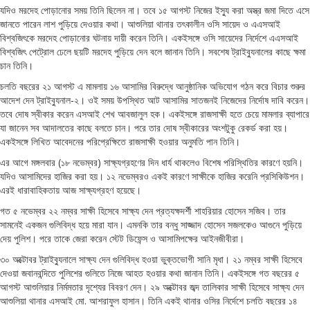
যদিও মরদেহ পোড়ানোর সময় তিনি ছিলেন না। তবে ১৫ আগস্ট নিজের ইস্যু করা অস্ত্র জমা দিতে এসে
জানতে পারেন লাশ পুড়িয়ে দেওয়ার কথা। আশুলিয়া থানার তৎকালীন ওসি সায়েদ ও এএসআই
বিশ্বজিৎকে মরদেহ পোড়ানোর ঘটনায় দায়ী করেন তিনি। একইসঙ্গে ওসি সায়েদের নির্দেশে এএসআই
বিশ্বজিৎ পেট্রোল ঢেলে ছয়টি মরদেহ পুড়িয়ে দেন বলে জানান তিনি। সবশেষ ট্রাইব্যুনালের কাছে ক্ষমা
চান তিনি।
চলতি বছরের ২১ আগস্ট এ মামলায় ১৬ আসামির বিরুদ্ধে আনুষ্ঠানিক অভিযোগ গঠন করে বিচার শুরুর
আদেশ দেন ট্রাইব্যুনাল-২। ওই সময় উপস্থিত আট আসামির সাতজনই নিজেদের নির্দোষ দাবি করেন।
তবে দোষ স্বীকার করেন এসআই শেখ আবজালুল হক। একইসঙ্গে রাজসাক্ষী হতে চেয়ে মামলার ব্যাপারে
যা জানেন সব আদালতের কাছে বলতে চান। পরে তার দোষ স্বীকারের অংশটুকু রেকর্ড করা হয়।
একইসঙ্গে লিখিত আবেদনের পরিপ্রেক্ষিতে রাজসাক্ষী হওয়ার অনুমতি পান তিনি।
এর আগে মঙ্গলবার (১৮ নভেম্বর) সাক্ষ্যগ্রহণের দিন ধার্য থাকলেও বিশেষ পরিস্থিতির কারণে হয়নি।
যদিও আসামিদের হাজির করা হয়। ১২ নভেম্বরও একই কারণে সাক্ষীকে হাজির করেনি প্রসিকিউশন।
এরই ধারাবাহিকতায় আজ সাক্ষ্যগ্রহণ হয়েছে।
গত ৫ নভেম্বর ২২ নম্বর সাক্ষী হিসেবে সাক্ষ্য দেন প্রত্যক্ষদর্শী শাহরিয়ার হোসেন সজিব। তার
সামনেই একজন গুলিবিদ্ধ হয়ে মারা যান। এমনকি তার বন্ধু সাজ্জাদ হোসেন সজলকেও আগুনে পুড়িয়ে
দেয় পুলিশ। পরে তাকে জেরা করেন স্টেট ডিফেন্স ও আসামিপক্ষের আইনজীবীরা।
৩০ অক্টোবর ট্রাইব্যুনালে সাক্ষ্য দেন গুলিবিদ্ধ হওয়া ভুক্তভোগী সানি মৃধা। ২১ নম্বর সাক্ষী হিসেবে
দেওয়া জবানবন্দিতে পুলিশের গুলিতে নিজে আহত হওয়ার কথা জানান তিনি। একইসঙ্গে গত বছরের ৫
আগস্ট আশুলিয়ার নির্মমতার দৃশ্যের বিবরণ দেন। ২৯ অক্টোবর জব্দ তালিকার সাক্ষী হিসেবে সাক্ষ্য দেন
আশুলিয়া থানার এসআই মো. আশরাফুল হাসান। তিনি একই থানার ওসির নির্দেশে চলতি বছরের ১৪