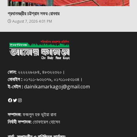
প্রধানমন্ত্রীর চট্টগ্রাম সফর রোববার
August 7, 2026 4:01 PM
ফোন:
২২২২২৬২৮৪, ৪৮৩২২৩২০।
মোবাইল :
০১৭১১-৯৩২৩৭৯, ০১৭১১০৫৩১৩৪।
ই-মেইল :
dainikamarkagoj@gmail.com
Facebook
Twitter
Instagram
সম্পাদক:
ফজলুল হক ভূইয়া রানা
নির্বাহী সম্পাদক:
তোফায়েল হোসেন
বার্তা, সম্পাদকীয় ও বাণিজ্যিক কার্যালয়: