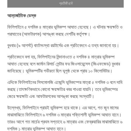
প্রতীকী ছবি
আন্তর্জাতিক ডেস্ক
ফিলিপাইনে ৫ দশমিক ৪ মাত্রার ভূমিকম্প আঘাত হেনেছে। এ ঘটনায় ক্ষয়ক্ষতি ও
পরাঘাতের (আফটারশক) আশঙ্কা করছে দেশটির কর্তৃপক্ষ।
বুধবার (৯ আগস্ট) বার্তাসংস্থা রয়টার্সের এক প্রতিবেদনে এ তথ্য জানানো হয়।
প্রতিবেদনে বলা হয়, ফিলিপাইনের মিন্দানাওতে ৫ দশমিক ৪ মাত্রার ভূমিকম্প
আঘাত হেনেছে বলে জার্মান রিসার্চ সেন্টার ফর জিওসায়েন্সেস (জিএফজেড) বুধবার
জানিয়েছে। ভূমিকম্পটির গভীরতা ছিল ভূপৃষ্ঠ থেকে প্রায় ১০ কিলোমিটার।
এদিকে ফিলিপাইনের সিসমোলজি এজেন্সি ভূমিকম্পের মাত্রা ৫ দশমিক ৩ বলে দাবি
করছে।তাৎক্ষণিকভাবে কোনো ক্ষয়ক্ষতির খবর পাওয়া যায়নি। তবে ভূমিকম্পের
জেরে ক্ষয়ক্ষতি এবং আফটারশকের আশঙ্কা করছে সংস্থাটি।
উল্লেখ্য, ফিলিপাইনে প্রায়ই ভূমিকম্প হয়ে থাকে। এর আগে, গত জুন মাসের
মাঝামাঝিতে ফিলিপাইনে ৬ দশমিক ৩ মাত্রার শক্তিশালী ভূমিকম্প আঘাত হানে।
তারও আগে গত মার্চের প্রথম সপ্তাহে ৬ মাত্রার এবং ফেব্রুয়ারির মাঝামাঝিতে ৬
দশমিক ১ মাত্রার ভূমিকম্প আঘাত হানে।