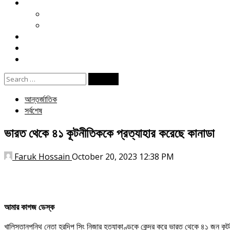
খেলা
ক্রিকেট
ফুটবল
বিনোদন
ই পেপার
জীবনযাপন
Search
for:
আন্তর্জাতিক
সর্বশেষ
ভারত থেকে ৪১ কূটনীতিককে প্রত্যাহার করেছে কানাডা
Faruk Hossain
October 20, 2023 12:38 PM
আমার কাগজ ডেস্ক
খালিস্তানপন্থি নেতা হরদিপ সিং নিজার হত্যাকাণ্ডকে কেন্দ্র করে ভারত থেকে ৪১ জন ক