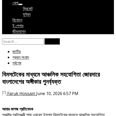
খেলা
ক্রিকেট
ফুটবল
বিনোদন
ই পেপার
জীবনযাপন
Search
for:
জাতীয়
প্রধান সংবাদ
সর্বশেষ
বিমসটেকের মাধ্যমে আঞ্চলিক সহযোগিতা জোরদারে
বাংলাদেশের অঙ্গীকার পুনর্ব্যক্ত
Faruk Hossain
June 10, 2026 6:57 PM
আমার কাগজ প্রতিবেদক
পররাষ্ট্র প্রতিমন্ত্রী শামা ওবায়েদ ইসলাম বিমসটেকের মাধ্যমে আঞ্চলিক সহযোগিতা