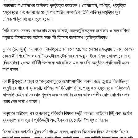
জোরদারে বাংলাদেশের অঙ্গীকার পুনর্ব্যক্ত করেছেন। যোগাযোগ, বাণিজ্য, প্রযুক্তি
হস্তান্তর এবং জনগণের মধ্যে পারস্পরিক সম্পর্ককে তিনি অভিন্ন সমৃদ্ধির মূল
চালিকাশক্তি হিসেবে তুলে ধরেন।
তিনি বলেন, সদস্য দেশগুলোর মধ্যে আস্থা, অন্তর্ভুক্তিমূলক মনোভাব ও সহযোগিতা
বাড়াতে বিমসটেকের বর্তমান সভাপতি হিসেবে বাংলাদেশ প্রতিশ্রুতিবদ্ধ।
বুধবার (১০ জুন) এক সংবাদ বিজ্ঞপ্তিতে জানানো হয়, গত সোমবার সন্ধ্যায় ঢাকায় ‘বে অব
বেঙ্গল ইনিশিয়েটিভ ফর মাল্টি-সেক্টোরাল টেকনিক্যাল অ্যান্ড ইকোনমিক কোঅপারেশন’র
(বিমসটেক) ২৯তম বার্ষিকী উপলক্ষে আয়োজিত এক সংবর্ধনা অনুষ্ঠানে প্রতিমন্ত্রী এসব
কথা বলেন।
একটি উন্মুক্ত, সমৃদ্ধ ও আন্তঃসংযুক্ত বঙ্গোপসাগরীয় অঞ্চল গড়ে তুলতে নিরবচ্ছিন্ন
বহুমুখী যোগাযোগ ব্যবস্থা, বাণিজ্য ও বিনিয়োগ বৃদ্ধি, প্রযুক্তি হস্তান্তর, শক্তিশালী
সাপ্লাই চেইন বা সরবরাহ শৃঙ্খল এবং জনগণের মধ্যে আরও গভীর যোগাযোগের ওপর
জোর দেন শামা ওবায়েদ।
অনুষ্ঠানে পরিবেশ, বন ও জলবায়ু পরিবর্তন বিষয়ক মন্ত্রী আবদুল আউয়াল মিন্টু এবং দুর্যোগ
ব্যবস্থাপনা ও ত্রাণ প্রতিমন্ত্রী এম. ইকবাল হোসেইন উপস্থিত ছিলেন।
বিমসটেকের মহাসচিব ইন্দ্র মণি পাণ্ডে বলেন, এবারের বিমসটেক দিবস উদযাপন বিশেষ