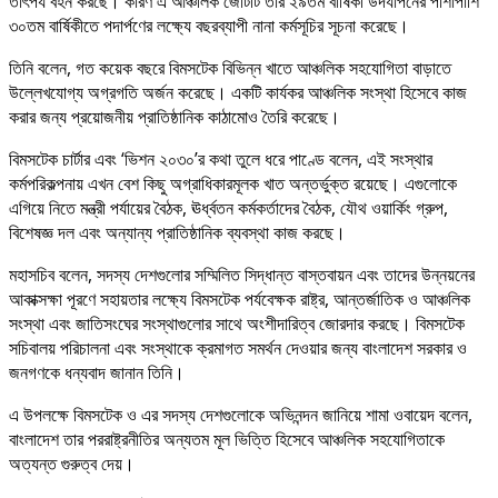
তাৎপর্য বহন করছে। কারণ এ আঞ্চলিক জোটটি তার ২৯তম বার্ষিকী উদযাপনের পাশাপাশি
৩০তম বার্ষিকীতে পদার্পণের লক্ষ্যে বছরব্যাপী নানা কর্মসূচির সূচনা করেছে।
তিনি বলেন, গত কয়েক বছরে বিমসটেক বিভিন্ন খাতে আঞ্চলিক সহযোগিতা বাড়াতে
উল্লেখযোগ্য অগ্রগতি অর্জন করেছে। একটি কার্যকর আঞ্চলিক সংস্থা হিসেবে কাজ
করার জন্য প্রয়োজনীয় প্রাতিষ্ঠানিক কাঠামোও তৈরি করেছে।
বিমসটেক চার্টার এবং ‘ভিশন ২০৩০’র কথা তুলে ধরে পাণ্ডে বলেন, এই সংস্থার
কর্মপরিকল্পনায় এখন বেশ কিছু অগ্রাধিকারমূলক খাত অন্তর্ভুক্ত রয়েছে। এগুলোকে
এগিয়ে নিতে মন্ত্রী পর্যায়ের বৈঠক, ঊর্ধ্বতন কর্মকর্তাদের বৈঠক, যৌথ ওয়ার্কিং গ্রুপ,
বিশেষজ্ঞ দল এবং অন্যান্য প্রাতিষ্ঠানিক ব্যবস্থা কাজ করছে।
মহাসচিব বলেন, সদস্য দেশগুলোর সম্মিলিত সিদ্ধান্ত বাস্তবায়ন এবং তাদের উন্নয়নের
আকাক্সক্ষা পূরণে সহায়তার লক্ষ্যে বিমসটেক পর্যবেক্ষক রাষ্ট্র, আন্তর্জাতিক ও আঞ্চলিক
সংস্থা এবং জাতিসংঘের সংস্থাগুলোর সাথে অংশীদারিত্ব জোরদার করছে। বিমসটেক
সচিবালয় পরিচালনা এবং সংস্থাকে ক্রমাগত সমর্থন দেওয়ার জন্য বাংলাদেশ সরকার ও
জনগণকে ধন্যবাদ জানান তিনি।
এ উপলক্ষে বিমসটেক ও এর সদস্য দেশগুলোকে অভিনন্দন জানিয়ে শামা ওবায়েদ বলেন,
বাংলাদেশ তার পররাষ্ট্রনীতির অন্যতম মূল ভিত্তি হিসেবে আঞ্চলিক সহযোগিতাকে
অত্যন্ত গুরুত্ব দেয়।