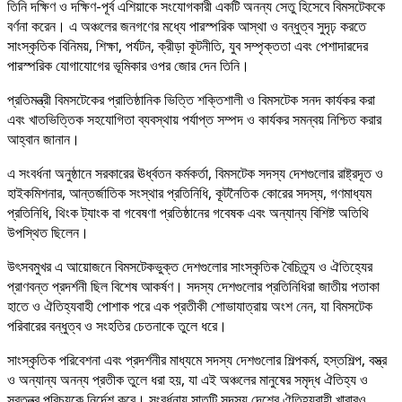
তিনি দক্ষিণ ও দক্ষিণ-পূর্ব এশিয়াকে সংযোগকারী একটি অনন্য সেতু হিসেবে বিমসটেককে
বর্ণনা করেন। এ অঞ্চলের জনগণের মধ্যে পারস্পরিক আস্থা ও বন্ধুত্ব সুদৃঢ় করতে
সাংস্কৃতিক বিনিময়, শিক্ষা, পর্যটন, ক্রীড়া কূটনীতি, যুব সম্পৃক্ততা এবং পেশাদারদের
পারস্পরিক যোগাযোগের ভূমিকার ওপর জোর দেন তিনি।
প্রতিমন্ত্রী বিমসটেকের প্রাতিষ্ঠানিক ভিত্তি শক্তিশালী ও বিমসটেক সনদ কার্যকর করা
এবং খাতভিত্তিক সহযোগিতা ব্যবস্থায় পর্যাপ্ত সম্পদ ও কার্যকর সমন্বয় নিশ্চিত করার
আহ্বান জানান।
এ সংবর্ধনা অনুষ্ঠানে সরকারের ঊর্ধ্বতন কর্মকর্তা, বিমসটেক সদস্য দেশগুলোর রাষ্ট্রদূত ও
হাইকমিশনার, আন্তর্জাতিক সংস্থার প্রতিনিধি, কূটনৈতিক কোরের সদস্য, গণমাধ্যম
প্রতিনিধি, থিংক ট্যাংক বা গবেষণা প্রতিষ্ঠানের গবেষক এবং অন্যান্য বিশিষ্ট অতিথি
উপস্থিত ছিলেন।
উৎসবমুখর এ আয়োজনে বিমসটেকভুক্ত দেশগুলোর সাংস্কৃতিক বৈচিত্র্য ও ঐতিহ্যের
প্রাণবন্ত প্রদর্শনী ছিল বিশেষ আকর্ষণ। সদস্য দেশগুলোর প্রতিনিধিরা জাতীয় পতাকা
হাতে ও ঐতিহ্যবাহী পোশাক পরে এক প্রতীকী শোভাযাত্রায় অংশ নেন, যা বিমসটেক
পরিবারের বন্ধুত্ব ও সংহতির চেতনাকে তুলে ধরে।
সাংস্কৃতিক পরিবেশনা এবং প্রদর্শনীর মাধ্যমে সদস্য দেশগুলোর শিল্পকর্ম, হস্তশিল্প, বস্ত্র
ও অন্যান্য অনন্য প্রতীক তুলে ধরা হয়, যা এই অঞ্চলের মানুষের সমৃদ্ধ ঐতিহ্য ও
স্বতন্ত্র পরিচয়কে নির্দেশ করে। সংবর্ধনায় সাতটি সদস্য দেশের ঐতিহ্যবাহী খাবারও