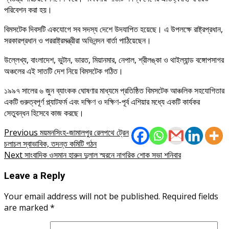
পরিবেশন করা হয়।
বিমসটেক দিবসটি একযোগে সব সদস্য দেশে উদযাপিত হয়েছে। এ উপলক্ষে রাষ্ট্রপ্রধান,
সরকারপ্রধান ও পররাষ্ট্রমন্ত্রীরা অভিনন্দন বার্তা পাঠিয়েছেন।
উল্লেখ্য, বাংলাদেশ, ভুটান, ভারত, মিয়ানমার, নেপাল, শ্রীলঙ্কা ও থাইল্যান্ড বঙ্গোপসাগর
অঞ্চলের এই সাতটি দেশ নিয়ে বিমসটেক গঠিত।
১৯৯৭ সালের ৬ জুন ব্যাংকক ঘোষণার মাধ্যমে প্রতিষ্ঠিত বিমসটেক আঞ্চলিক সহযোগিতার
একটি গুরুত্বপূর্ণ প্ল্যাটফর্ম এবং দক্ষিণ ও দক্ষিণ-পূর্ব এশিয়ার মধ্যে একটি কার্যকর
সেতুবন্ধন হিসেবে কাজ করছে।
Post
Previous
ময়মনসিংহ-জামালপুর রেলপথে ট্রেন
চলাচল স্বাভাবিক, তদন্ত কমিটি গঠন
navigation
Next
সাংবাদিক ওসমান হারুন দুলাল স্মরনে নাগরিক শোক সভা শনিবার
Leave a Reply
Your email address will not be published.
Required fields
are marked
*