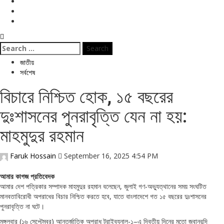
বিনোদন
ই পেপার
জীবনযাপন
Search
for:
জাতীয়
সর্বশেষ
বিচারে নিশ্চিত হোক, ১৫ বছরের
দুঃশাসনের পুনরাবৃত্তি যেন না হয়:
মাহমুদুর রহমান
Faruk Hossain
September 16, 2025 4:54 PM
আমার কাগজ প্রতিবেদক
আমার দেশ পত্রিকার সম্পাদক মাহমুদুর রহমান বলেছেন, জুলাই গণ-অভ্যুত্থানের সময় সংঘটিত
মানবতাবিরোধী অপরাধের বিচার নিশ্চিত করতে হবে, যাতে বাংলাদেশে গত ১৫ বছরের দুঃশাসনের
পুনরাবৃত্তি না ঘটে।
মঙ্গলবার (১৬ সেপ্টেম্বর) আন্তর্জাতিক অপরাধ ট্রাইব্যুনাল-১–এ দ্বিতীয় দিনের মতো জবানবন্দি