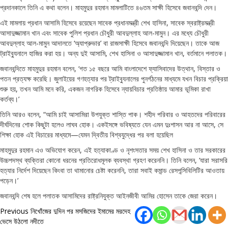
প্রদানকালে তিনি এ কথা বলেন। মাহমুদুর রহমান মামলাটিতে ৪৬তম সাক্ষী হিসেবে জবানবন্দি দেন।
এই মামলায় প্রধান আসামি হিসেবে রয়েছেন সাবেক প্রধানমন্ত্রী শেখ হাসিনা, সাবেক স্বরাষ্ট্রমন্ত্রী
আসাদুজ্জামান খান এবং সাবেক পুলিশ প্রধান চৌধুরী আবদুল্লাহ আল-মামুন। এর মধ্যে চৌধুরী
আবদুল্লাহ আল-মামুন আদালতে ‘অ্যাপ্রুভার’ বা রাজসাক্ষী হিসেবে জবানবন্দি দিয়েছেন। তাকে আজ
ট্রাইব্যুনালে হাজির করা হয়। অন্য দুই আসামি, শেখ হাসিনা ও আসাদুজ্জামান খান, বর্তমানে পলাতক।
জবানবন্দিতে মাহমুদুর রহমান বলেন, ‘গত ১৫ বছরে আমি বাংলাদেশে ফ্যাসিবাদের উত্থান, বিস্তার ও
পতন প্রত্যক্ষ করেছি। জুলাইয়ের গণহত্যার পর ট্রাইব্যুনালের পুনর্গঠনের মাধ্যমে যখন বিচার প্রক্রিয়া
শুরু হয়, তখন আমি মনে করি, একজন নাগরিক হিসেবে ন্যায়বিচার প্রতিষ্ঠায় আমার ভূমিকা রাখা
কর্তব্য।’
তিনি আরও বলেন, “আমি চাই আসামিরা উপযুক্ত শাস্তি পাক। শহীদ পরিবার ও আহতদের পরিবারের
দীর্ঘদিনের শোক কিছুটা হলেও লাঘব হোক। একইসঙ্গে ভবিষ্যতে যেন এমন দুঃশাসন আর না আসে, সে
শিক্ষা হোক এই বিচারের মাধ্যমে—যেমন দ্বিতীয় বিশ্বযুদ্ধের পর বলা হয়েছিল
মাহমুদুর রহমান এও অভিযোগ করেন, এই হত্যাকাণ্ড ও নৃশংসতার সময় শেখ হাসিনা ও তার সরকারের
উচ্চপদস্থ ব্যক্তিরা কোনো ধরনের প্রতিরোধমূলক ব্যবস্থা গ্রহণ করেননি। তিনি বলেন, ‘যারা সরাসরি
হত্যার নির্দেশ দিয়েছেন কিংবা তা থামানোর চেষ্টা করেননি, তারা সবাই কমান্ড রেসপন্সিবিলিটির আওতায়
পড়েন।’
জবানবন্দি শেষ হলে পলাতক আসামিদের রাষ্ট্রনিযুক্ত আইনজীবী আমির হোসেন তাকে জেরা করেন।
Post
Previous
নিখোঁজের দুদিন পর মসজিদের ইমামের মরদেহ
ভেসে উঠলো নদীতে