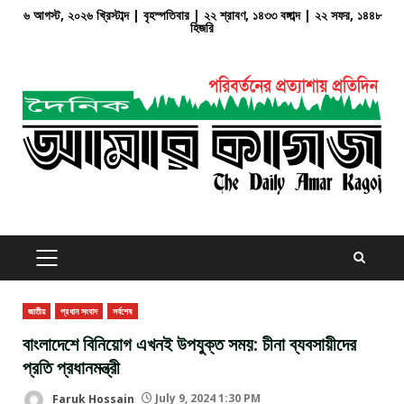
Skip
৬ আগস্ট, ২০২৬ খ্রিস্টাব্দ | বৃহস্পতিবার | ২২ শ্রাবণ, ১৪৩৩ বঙ্গাব্দ | ২২ সফর, ১৪৪৮
হিজরি
to
content
PRIMARY
MENU
জাতীয়
প্রধান সংবাদ
সর্বশেষ
বাংলাদেশে বিনিয়োগ এখনই উপযুক্ত সময়: চীনা ব্যবসায়ীদের
প্রতি প্রধানমন্ত্রী
Faruk Hossain
July 9, 2024 1:30 PM