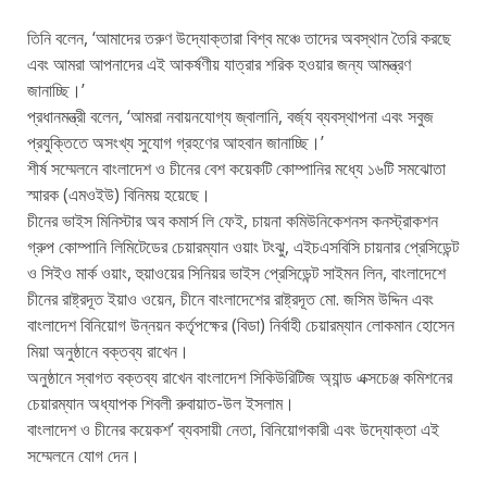
তিনি বলেন, ‘আমাদের তরুণ উদ্যোক্তারা বিশ্ব মঞ্চে তাদের অবস্থান তৈরি করছে
এবং আমরা আপনাদের এই আকর্ষণীয় যাত্রার শরিক হওয়ার জন্য আমন্ত্রণ
জানাচ্ছি।’
প্রধানমন্ত্রী বলেন, ‘আমরা নবায়নযোগ্য জ্বালানি, বর্জ্য ব্যবস্থাপনা এবং সবুজ
প্রযুক্তিতে অসংখ্য সুযোগ গ্রহণের আহবান জানাচ্ছি।’
শীর্ষ সম্মেলনে বাংলাদেশ ও চীনের বেশ কয়েকটি কোম্পানির মধ্যে ১৬টি সমঝোতা
স্মারক (এমওইউ) বিনিময় হয়েছে।
চীনের ভাইস মিনিস্টার অব কমার্স লি ফেই, চায়না কমিউনিকেশনস কনস্ট্রাকশন
গ্রুপ কোম্পানি লিমিটেডের চেয়ারম্যান ওয়াং টংঝু, এইচএসবিসি চায়নার প্রেসিডেন্ট
ও সিইও মার্ক ওয়াং, হুয়াওয়ের সিনিয়র ভাইস প্রেসিডেন্ট সাইমন লিন, বাংলাদেশে
চীনের রাষ্ট্রদূত ইয়াও ওয়েন, চীনে বাংলাদেশের রাষ্ট্রদূত মো. জসিম উদ্দিন এবং
বাংলাদেশ বিনিয়োগ উন্নয়ন কর্তৃপক্ষের (বিডা) নির্বাহী চেয়ারম্যান লোকমান হোসেন
মিয়া অনুষ্ঠানে বক্তব্য রাখেন।
অনুষ্ঠানে স্বাগত বক্তব্য রাখেন বাংলাদেশ সিকিউরিটিজ অ্যান্ড এক্সচেঞ্জ কমিশনের
চেয়ারম্যান অধ্যাপক শিবলী রুবায়াত-উল ইসলাম।
বাংলাদেশ ও চীনের কয়েকশ’ ব্যবসায়ী নেতা, বিনিয়োগকারী এবং উদ্যোক্তা এই
সম্মেলনে যোগ দেন।