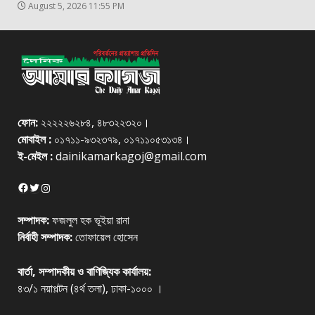
August 5, 2026 11:55 PM
ফোন:
২২২২২৬২৮৪, ৪৮৩২২৩২০।
মোবাইল :
০১৭১১-৯৩২৩৭৯, ০১৭১১০৫৩১৩৪।
ই-মেইল :
dainikamarkagoj@gmail.com
Facebook
Twitter
Instagram
সম্পাদক:
ফজলুল হক ভূইয়া রানা
নির্বাহী সম্পাদক:
তোফায়েল হোসেন
বার্তা, সম্পাদকীয় ও বাণিজ্যিক কার্যালয়:
৪৩/১ নয়াপল্টন (৪র্থ তলা), ঢাকা-১০০০ ।