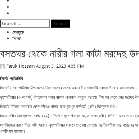
বিনোদন
ই পেপার
জীবনযাপন
Search
for:
দেশজুড়ে
সিলেট
বসতঘর থেকে নারীর গলা কাটা মরদেহ উদ
Faruk Hossain
August 3, 2023 4:05 PM
সিলেট প্রতিনিধি
সিলেটের কোম্পানীগঞ্জ উপজেলায় নিজ বসতঘর থেকে এক নারীর গলাকাটা মরদেহ উদ্ধার করা হয়েছে।
বৃহস্পতিবার (৩ আগস্ট) উপজেলার দয়ার বাজার এলাকার বালুচর গ্রামের নিজ ঘর থেকে তার মরদেহ উ
বিষয়টি নিশ্চিত করেছেন কোম্পানীগঞ্জ থানার ভারপ্রাপ্ত কর্মকর্তা (ওসি) হিল্লোল রায়।
নিহত নারীর নাম ছালেখা বেগম (৫২)। তিনি বালুচর গ্রামের আব্দুর রবের স্ত্রী। তিনি ৪ মেয়ে ও ২ ছ
স্থানীয়দের বরাত দিয়ে ওসি জানান, বৃহস্পতিবার সকালে ছালেখা বেগমের প্রতিবেশীরা তার ঘরের দ
একটি দল রয়েছে।