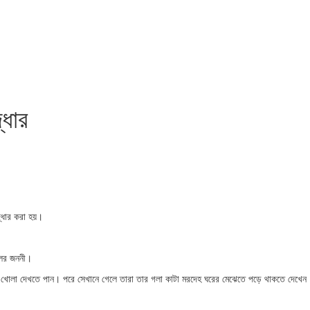
্ধার
দ্ধার করা হয়।
েলের জননী।
রজা খোলা দেখতে পান। পরে সেখানে গেলে তারা তার গলা কাটা মরদেহ ঘরের মেঝেতে পড়ে থাকতে দেখেন