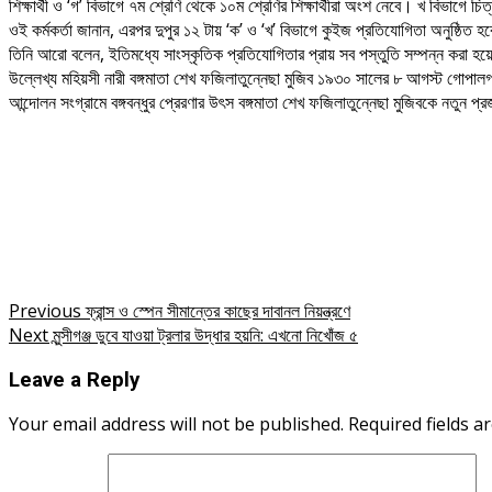
শিক্ষার্থী ও ‘গ’ বিভাগে ৭ম শ্রেণি থেকে ১০ম শ্রেণির শিক্ষার্থীরা অংশ নেবে। খ বিভাগে চিত
ওই কর্মকর্তা জানান, এরপর দুপুর ১২ টায় ‘ক’ ও ‘খ’ বিভাগে কুইজ প্রতিযোগিতা অনুষ্ঠিত হবে
তিনি আরো বলেন, ইতিমধ্যে সাংস্কৃতিক প্রতিযোগিতার প্রায় সব পস্তুতি সম্পন্ন করা 
উল্লেখ্য মহিয়সী নারী বঙ্গমাতা শেখ ফজিলাতুন্নেছা মুজিব ১৯৩০ সালের ৮ আগস্ট গোপালগঞ্
আন্দোলন সংগ্রামে বঙ্গবন্ধুর প্রেরণার উৎস বঙ্গমাতা শেখ ফজিলাতুন্নেছা মুজিবকে নতু
Post
Previous
ফ্রান্স ও স্পেন সীমান্তের কাছের দাবানল নিয়ন্ত্রণে
Next
মুন্সীগঞ্জ ডুবে যাওয়া ট্রলার উদ্ধার হয়নি: এখনো নিখোঁজ ৫
navigation
Leave a Reply
Your email address will not be published.
Required fields 