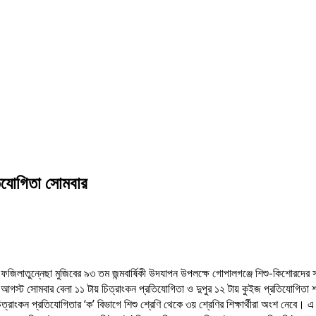
রতিযোগিতা সোমবার
 শেখ ফজিলাতুন্নেছা মুজিবের ৯৩ তম জন্মবার্ষিকী উদযাপন উপলক্ষে গোপালগঞ্জে শিশু-কিশোরদ
ট সোমবার বেলা ১১ টায় চিত্রাংকন প্রতিযোগিতা ও দুপুর ১২ টায় কুইজ প্রতিযোগিতা শহর
কন প্রতিযোগিতার ‘ক’ বিভাগে শিশু শ্রেণি থেকে ৩য় শ্রেণির শিক্ষার্থীরা অংশ নেবে। এ বিভ