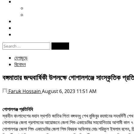
খেলা
ক্রিকেট
ফুটবল
বিনোদন
ই পেপার
জীবনযাপন
Search
for:
দেশজুড়ে
বিনোদন
বঙ্গমাতার জম্মবার্ষিকী উপলক্ষে গোপালগঞ্জে সাংস্কৃতিক প্
Faruk Hossain
August 6, 2023 11:51 AM
গোপালগঞ্জ প্রতিনিধি
স্বাধীন বাংলাদেশের মহান স্থপতি জাতির পিতা বঙ্গবন্ধু শেখ মুজিবুর রহমানের সহধর্মিণী
গোপালগঞ্জ জেলা প্রশাসনের আয়োজনে জেলা শিশু একাডেমির সহযোগিতায় আগামী কাল ৭ আগস্
গোপালগঞ্জ জেলা শিশু একাডেমির জেলা শিশু বিষয়ক অফিসার মোঃ শরিফুল ইসলাম বলেন, চিত্রাং