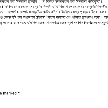
্রাকনের বিষয় ‘বঙ্গমাতার জন্মভূমি’ । ‘গ’ বিভাগে চিত্রাকনের বিষয় ‘বঙ্গমাতার প্রতিকৃতি’।
। ‘ক’ বিভাগে ৫ থেকে ৭ম শ্রেণির শিক্ষার্থী ও ‘খ’ বিভাগে ৮ম থেকে ১০ম শ্রেণির শিক্ষার্থীরা
হয়েছে । আগামী ৮ আগস্ট সাংস্কৃতিক প্রতিযোগিতার বিজয়ীদের মধ্যে পুরস্কার বিতরণ করবে
জ জেলার টুঙ্গিপাড়া উপজেলার টুঙ্গিপাড়া গ্রামের সম্ভ্রান্ত শেখ পরিবারে জন্মগ্রহণ করে
ন প্রজন্মের কাছে তুলে ধরতে তাঁর নিজ জেলা গোপালগঞ্জে জেলা প্রশাসন শিশু-কিশোরদের সাং
are marked
*