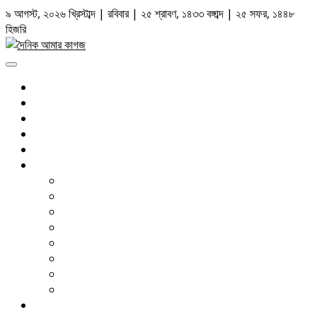
Skip
৯ আগস্ট, ২০২৬ খ্রিস্টাব্দ | রবিবার | ২৫ শ্রাবণ, ১৪৩৩ বঙ্গাব্দ | ২৫ সফর, ১৪৪৮
to
হিজরি
content
Primary
Menu
সর্বশেষ
রাজনীতি
জাতীয়
আন্তর্জাতিক
আইন আদালত
দেশজুড়ে
ঢাকা
চট্টগ্রাম
সিলেট
বরিশাল
খুলনা
রংপুর
রাজশাহী
ময়মনসিংহ
বাণিজ্য