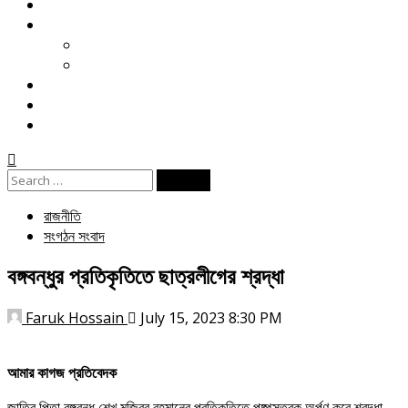
মতামত
খেলা
ক্রিকেট
ফুটবল
বিনোদন
ই পেপার
জীবনযাপন
Search
for:
রাজনীতি
সংগঠন সংবাদ
বঙ্গবন্ধুর প্রতিকৃতিতে ছাত্রলীগের শ্রদ্ধা
Faruk Hossain
July 15, 2023 8:30 PM
আমার কাগজ প্রতিবেদক
জাতির পিতা বঙ্গবন্ধু শেখ মুজিবুর রহমানের প্রতিকৃতিতে পুষ্পস্তবক অর্পণ করে শ্রদ্ধা