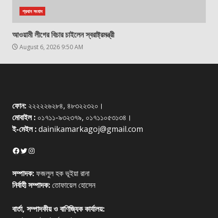
প্রধান সংবাদ
আওয়ামী লীগের বিচার চাইলেন স্বরাষ্ট্রমন্ত্রী
August 6, 2026 9:50 AM
ফোন:
২২২২২৬২৮৪, ৪৮৩২২৩২০।
মোবাইল :
০১৭১১-৯৩২৩৭৯, ০১৭১১০৫৩১৩৪।
ই-মেইল :
dainikamarkagoj@gmail.com
Facebook
Twitter
Instagram
সম্পাদক:
ফজলুল হক ভূইয়া রানা
নির্বাহী সম্পাদক:
তোফায়েল হোসেন
বার্তা, সম্পাদকীয় ও বাণিজ্যিক কার্যালয়: