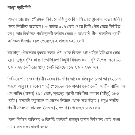
বগুড়া প্রতিনিধি
বগুড়ার তালোড়া পৌরসভা নির্বাচনে বহিষ্কৃত বিএনপি নেতা খন্দকার আব্দুল জলিল
মেয়র নির্বাচিত হয়েছেন। ৬ হাজার ৯২৭ ভোট পেয়ে তিনি পৌর মেয়র নির্বাচিত
হন। তার নিকটতম প্রতিদ্বন্দ্বী বর্তমান মেয়র ও আওয়ামী লীগ মনোনীত প্রার্থী
আমিরুল ইসলাম বকুল পেয়েছেন ২ হাজার ৯২৪ ভোট।
তালোড়া পৌরসভায় বুধবার সকাল ৮টা থেকে বিকেল ৪টা পর্যন্ত ইভিএমে ভোট
হয়। দুপুরে বৃষ্টির কারণে ভোটগ্রহণ কিছুটা বিঘ্নিত হয়। বৃষ্টি উপেক্ষা করে ১৬
হাজার ৭৬ ভোটারের মধ্যে ভোট দিয়েছেন ১২ হাজার ২২৮ জন।
নির্বাচনে পাঁচ মেয়র প্রার্থীর মধ্যে বিএনপির আরেক বহিষ্কৃত নেতা আবু হোসেন
ওরফে আবুল (নারিকেল গাছ) পেয়েছেন এক হাজার ৫৬৩ ভোট, জাতীয় পার্টির এস
এম সাহিদ (লাঙ্গল) ৪৯২ ভোট, স্বতন্ত্র প্রার্থী আউলিয়া খন্দকার (ইস্ত্রি) ১৮৩
ভোট। ইসলামী আন্দোলন বাংলাদেশ নির্বাচন থেকে সরে দাঁড়ায়। তবুও দলটির
প্রার্থী মাওলানা কামরুল ইসলাম (হাতপাখা) পেয়েছেন ১৩৯ ভোট।
জেলা নির্বাচন অফিসার ও রিটার্নিং কর্মকর্তা মাহামুদ হাসান নির্বাচনের ভোট গণনা
শেষে ফলাফল ঘোষণা করেন।