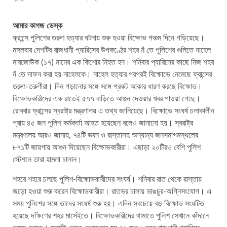
আমার কাগজ ডেস্ক
ফ্রান্সে পুলিশের তরুণ হত্যার ঘটনায় শুরু হওয়া বিক্ষোভ পঞ্চম দিনে গড়িয়েছে।
মঙ্গলবার দেশটির রাজধানী প্যারিসের উপকণ্ঠের শহর নঁ তে পুলিশের গুলিতে নাহেল
মারজোউক (১৭) নামের এক কিশোর নিহত হন। শনিবার প্যারিসের কাছে নিজ শহর
নঁ তে দাফন করা হয় নাহেলকে। নাহেল হত্যার পরপরই বিক্ষোভে নেমেছে ফ্রান্সের
তরুণ-তরুণীরা। দিন গড়ানোর সঙ্গে সঙ্গে প্রকট আকার ধারণ করছে বিক্ষোভ।
বিক্ষোভকারীদের এক রাতেই ৫৭৭ বাড়িতে আগুন দেওয়ার খবর পাওয়া গেছে।
রোববার ফ্রান্সের স্বরাষ্ট্র মন্ত্রণালয় এ তথ্য জানিয়েছে। বিক্ষোভে সংঘর্ষ চলাকালীন
প্রায় ৪৫ জন পুলিশ কর্মকর্তা আহত হয়েছেন বলেও জানানো হয়। স্বরাষ্ট্র
মন্ত্রণালয় আরও জানায়, ৭৪টি ভবন ও রাস্তাসহ অন্যান্য জনসমাগমস্থলের
৮৭১টি জায়গায় আগুন দিয়েছেন বিক্ষোভকারীরা। এছাড়া ২০টিরও বেশি পুলিশ
স্টেশনে তারা হামলা চালান।
শহরে শহরে চলছে পুলিশ-বিক্ষোভকারীদের সংঘর্ষ। শনিবার রাত থেকে রাস্তায়
জড়ো হওয়া শুরু করেন বিক্ষোভকারীরা। রাতভর চালায় ভাঙচুর-অগ্নিসংযোগ। এ
সময় পুলিশের সঙ্গে তাদের সংঘর্ষ শুরু হয়। এদিন সবচেয়ে বড় বিক্ষোভ সংঘটিত
হয়েছে দক্ষিণের শহর মার্সেইতে। বিক্ষোভকারীদের থামাতে পুলিশ সেখানে কাঁদানে