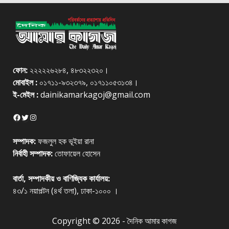
ফোন:
২২২২২৬২৮৪, ৪৮৩২২৩২০।
মোবাইল :
০১৭১১-৯৩২৩৭৯, ০১৭১১০৫৩১৩৪।
ই-মেইল :
dainikamarkagoj@gmail.com
Facebook
Twitter
Instagram
সম্পাদক:
ফজলুল হক ভূইয়া রানা
নির্বাহী সম্পাদক:
তোফায়েল হোসেন
বার্তা, সম্পাদকীয় ও বাণিজ্যিক কার্যালয়:
৪৩/১ নয়াপল্টন (৪র্থ তলা), ঢাকা-১০০০ ।
Copyright © 2026 - দৈনিক আমার কাগজ