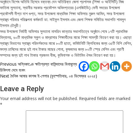
অনুষ্ঠানে বিশেষ অতিথি হিসেবে বক্তব্য দেন অতিরিক্ত জেলা প্রশাসক (শিক্ষা ও আইসিটি) মিজ
ফাতিমা সুলতানা, স্থানীয় সরকার প্রকৌশল অধিদপ্তরের (এলজিইডি) ফেনী সদরের উপজেলা
প্রকৌশলী দীপ্ত দাশ গুপ্ত, সদর উপজেলা মাধ্যমিক শিক্ষা অফিসার নুরুল আমিন, সদর উপজেলা
স্বাস্থ্য পরিবার পরিকল্পনা কর্মকর্তা ডা. সাইফুল ইসলাম এবং জেলা শিক্ষক সমিতির সভাপতি শামসুল
ইসলাম চৌধুরী।
সদর উপজেলা নির্বাহী অফিসার সুলতানা নাসরিন কান্তার সভাপতিত্বে অনুষ্ঠান শেষে ১৭টি প্রাথমিক
বিদ্যালয়, ৬০টি মাধ্যমিক স্কুল ও মাদ্রাসার শিক্ষার্থীদের মাঝে শিক্ষা সামগ্রী বিতরণ করা হয়। এছাড়া
স্বাস্থ্য বিভাগের স্বাস্থ্য পরিদর্শকদের মাঝে ৮০টি ছাতা, কমিউনিটি ক্লিনিকের জন্য ৩৫টি বিপি মেশিন,
মৎস্য চাষিদের মাঝে দুই লাখ টাকার মাছের পোনা, কৃষকদের জন্য ৮০টি স্প্রে মেশিন এবং প্রাণী
সম্পদের জন্য দুই লাখ টাকার প্রজনন বীজ, কৃমিনাশক ও ভিটামিন ঔষধ বিতরণ করা হয়।
Post
Previous
অগ্নিকাণ্ডে ক্ষতিগ্রস্ত বাসিন্দাদের বিনামূল্যে
চিকিৎসা দেবে হংকং
navigation
Next
দৈনিক আমার কাগজ ই-পেপার (বৃহস্পতিবার, ০৪ ডিসেম্বর ২০২৫)
Leave a Reply
Your email address will not be published.
Required fields are marked
*