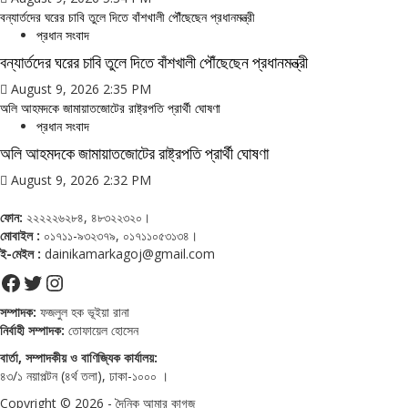
বন্যার্তদের ঘরের চাবি তুলে দিতে বাঁশখালী পৌঁছেছেন প্রধানমন্ত্রী
প্রধান সংবাদ
বন্যার্তদের ঘরের চাবি তুলে দিতে বাঁশখালী পৌঁছেছেন প্রধানমন্ত্রী
August 9, 2026 2:35 PM
অলি আহমদকে জামায়াতজোটের রাষ্ট্রপতি প্রার্থী ঘোষণা
প্রধান সংবাদ
অলি আহমদকে জামায়াতজোটের রাষ্ট্রপতি প্রার্থী ঘোষণা
August 9, 2026 2:32 PM
ফোন:
২২২২২৬২৮৪, ৪৮৩২২৩২০।
মোবাইল :
০১৭১১-৯৩২৩৭৯, ০১৭১১০৫৩১৩৪।
ই-মেইল :
dainikamarkagoj@gmail.com
Facebook
Twitter
Instagram
সম্পাদক:
ফজলুল হক ভূইয়া রানা
নির্বাহী সম্পাদক:
তোফায়েল হোসেন
বার্তা, সম্পাদকীয় ও বাণিজ্যিক কার্যালয়:
৪৩/১ নয়াপল্টন (৪র্থ তলা), ঢাকা-১০০০ ।
Copyright © 2026 - দৈনিক আমার কাগজ