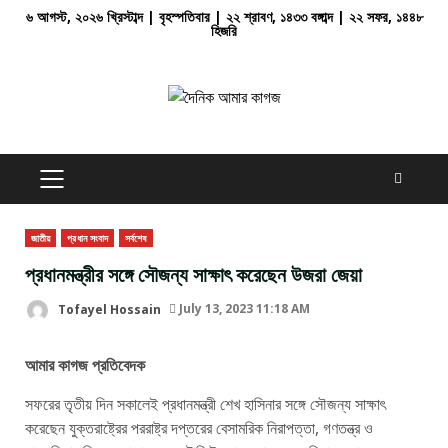
Skip
৬ আগস্ট, ২০২৬ খ্রিস্টাব্দ | বৃহস্পতিবার | ২২ শ্রাবণ, ১৪৩৩ বঙ্গাব্দ | ২২ সফর, ১৪৪৮
হিজরি
to
content
PRIMARY
MENU
জাতীয়
প্রধান সংবাদ
সর্বশেষ
প্রধানমন্ত্রীর সঙ্গে সৌজন্য সাক্ষাৎ করেছেন উজরা জেয়া
Tofayel Hossain
July 13, 2023 11:18 AM
আমার কাগজ প্রতিবেদক
সফরের তৃতীয় দিন সকালেই প্রধানমন্ত্রী শেখ হাসিনার সঙ্গে সৌজন্য সাক্ষাৎ
করেছেন যুক্তরাষ্ট্রের পররাষ্ট্র দপ্তরের বেসামরিক নিরাপত্তা, গণতন্ত্র ও