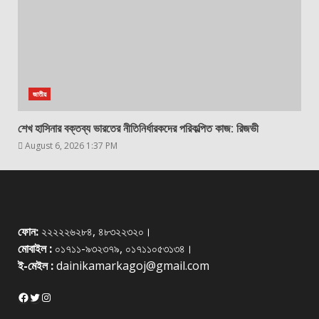
জাতীয়
শেখ হাসিনার বক্তব্য ভারতের নীতিনির্ধারকদের পরিকল্পিত কাজ: রিজভী
August 6, 2026 1:37 PM
ফোন:
২২২২২৬২৮৪, ৪৮৩২২৩২০।
মোবাইল :
০১৭১১-৯৩২৩৭৯, ০১৭১১০৫৩১৩৪।
ই-মেইল :
dainikamarkagoj@gmail.com
Facebook
Twitter
Instagram