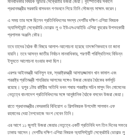
মানবাধিকার বিষয়ক আন্ডার সেক্রেটারি উজরা জেয়া। বৃহস্পতিবার সকালে
প্রধানমন্ত্রীর সরকারি বাসভবন গণভবনে গিয়ে তিনি সৌজন্য সাক্ষাৎ করেন।
এ সময় তার সঙ্গে ছিলেন প্রতিনিধিদলের সদস্য দেশটির দক্ষিণ এশিয়া বিষয়ক
অ্যাসিস্ট্যান্ট সেক্রেটারি ডোনাল্ড লু ও ইউএসএআইডি এশিয়া ব্যুরোর উপসহকারী
প্রশাসক অঞ্জলি কৌর।
তবে তাদের বৈঠক কী বিষয়ে আলাপ-আলোচনা হয়েছে তাৎক্ষণিকভাবে তা জানা
যায়নি। তবে আসন্ন জাতীয় নির্বাচন মানবাধিকার, শরণার্থী পরিস্থিতিসহ বিভিন্ন
ইস্যুতে আলোচনা হওয়ার কথা ছিল।
এরপর আইনমন্ত্রী আনিসুল হক, স্বরাষ্ট্রমন্ত্রী আসাদুজ্জামান খান কামাল এবং
পররাষ্ট্র প্রতিমন্ত্রী শাহরিয়ার আলমের সঙ্গেও উজরা জেয়ার বৈঠকের কর্মসূচি
রয়েছে। দুপুর ১টায় রাষ্ট্রীয় অতিথি ভবন পদ্মায় পররাষ্ট্র সচিব মাসুদ বিন মোমেনের
নেতৃত্বে বাংলাদেশ প্রতিনিধিদলের সঙ্গে আনুষ্ঠানিক বৈঠকে বসবেন উজরা জেয়া।
রাতে প্রধানমন্ত্রীর বেসরকারি বিনিয়োগ ও শিল্পবিষয়ক উপদেষ্টা সালমান এফ
রহমানের দেয়া নৈশভোজে অংশ নেবেন তিনি।
এর আগে ১১ জুলাই উজরা জেয়ার নেতৃত্বে একটি প্রতিনিধি দল তিন দিনের সফরে
ঢাকায় আসেন। দেশটির দক্ষিণ এশিয়া বিষয়ক অ্যাসিস্ট্যান্ট সেক্রেটারি ডোনাল্ড লু