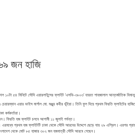
৩৬৯ জন হাজি
সকাল ১০টা ৫৪ মিনিটে সৌদি এয়ারলাইন্সের ফ্লাইট ‘এসভি-৩৮০৩’ হযরত শাহজালাল আন্তর্জাতিক বিমা
ক) চেয়ারম্যান এয়ার ভাইস মার্শাল মো. মঞ্জুর কবীর ভূঁইয়া। তিনি ফুল দিয়ে প্রথম ফিরতি ফ্লাইটের হা
া কর্মকর্তারা।
েন। ফিরতি হজ ফ্লাইট চলবে আগামী ১১ জুলাই পর্যন্ত।
। এরমধ্যে প্রথম হজ ফ্লাইটটি ঢাকা থেকে সৌদি আরবের উদ্দেশে ছেড়ে যায় ২৯ এপ্রিল। এরপর প্রা
 বাংলাদেশ থেকে মোট ৮৫ হাজার ৩০২ জন হজযাত্রী সৌদি আরবে গেছেন।