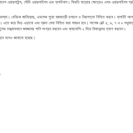
েশ এয়ারলাইন্স, সৌদি এয়ারলাইনস এবং ফ্লাইনাস। ফিরতি যাত্রার ক্ষেত্রেও এসব এয়ারলাইনস প্রতিদ
িশেষ ব্যবস্থা। বেবিচক জানিয়েছে, এভসেক পুরো হজযাত্রী চলাচল ও নিরাপত্তা নিশ্চিত করবে। ফ্লা
্পন্ন হবে। এতে করে ভিড় এড়ানো এবং দ্রুত সেবা নিশ্চিত করা সম্ভব হবে। লাগেজ বেল্ট ৫, ৬, ৭ ও ৮ শ
ন্সের তত্ত্বাবধানে জমজমের পানি সংগ্রহ করবেন এবং ক্যানোপি-২ দিয়ে বিমানবন্দর ত্যাগ করবেন।
া হবে বলেও জানানো হয়েছে।
*