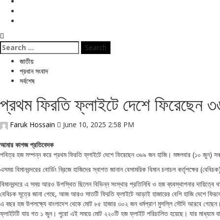
বিনোদন
ই পেপার
জীবনযাপন
Search
for:
জাতীয়
প্রধান সংবাদ
সর্বশেষ
প্রথম ফিরতি ফ্লাইটে দেশে ফিরেছেন 
Faruk Hossain
June 10, 2025 2:58 PM
আমার কাগজ প্রতিবেদক
পবিত্র হজ সম্পন্ন করে প্রথম ফিরতি ফ্লাইটে দেশে ফিরেছেন ৩৬৯ জন হাজি। মঙ্গলবার (১০ জুন) 
এসময় বিমানবন্দরের বোর্ডিং ব্রিজে হাজিদের স্বাগত জানান বেসামরিক বিমান চলাচল কর্তৃপক্ষের (বেবিচ
বিমানবন্দরে এ সময় আরও উপস্থিত ছিলেন বিভিন্ন সংস্থার প্রতিনিধি ও হজ ব্যবস্থাপনার দায়িত্বে থাক
বেবিচক সূত্রে জানা গেছে, আজ আরও সাতটি ফিরতি ফ্লাইটে আড়াই হাজারের বেশি হাজি দেশে ফিরব
এ বছর হজ উপলক্ষ্যে বাংলাদেশ থেকে মোট ৮৫ হাজার ৩০২ জন ধর্মপ্রাণ মুসল্লি সৌদি আরবে গেছেন
ফ্লাইটটি যায় গত ১ জুন। পুরো এই সময়ে মোট ২২০টি হজ ফ্লাইট পরিচালিত হয়েছে। যার মাধ্যমে