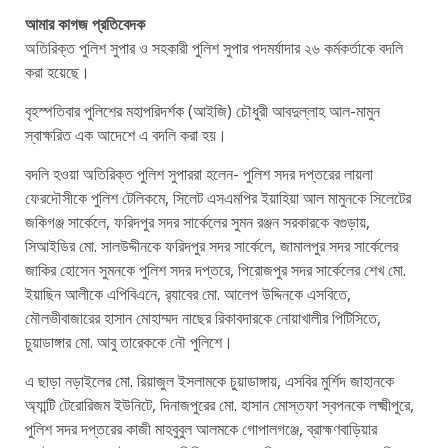
আমার কাগজ প্রতিবেদক
অতিরিক্ত পুলিশ সুপার ও সহকারী পুলিশ সুপার পদমর্যাদার ২৬ কর্মকর্তাকে বদলি
করা হয়েছে।
বৃহস্পতিবার পুলিশের মহাপরিদর্শক (আইজি) চৌধুরী আবদুল্লাহ আল-মামুন
স্বাক্ষরিত এক আদেশে এ বদলি করা হয়।
বদলি হওয়া অতিরিক্ত পুলিশ সুপাররা হলেন- পুলিশ সদর দপ্তরের লায়লা
ফেরদৌসীকে পুলিশ টেলিকমে, সিলেট এসএমপির ইয়াহিয়া আল মামুনকে সিলেটের
জকিগঞ্জ সার্কেলে, ফরিদপুর সদর সার্কেলের সুমন রঞ্জন সরকারকে বগুড়ায়,
সিআইডির মো. সালউদ্দীনকে ফরিদপুর সদর সার্কেলে, জামালপুর সদর সার্কেলের
জাকির হোসেন সুমনকে পুলিশ সদর দপ্তরে, পিরোজপুর সদর সার্কেলের শেখ মো.
ইয়াছিন আলীকে এপিবিএনে, র‌্যাবের মো. আলেপ উদ্দিনকে এসবিতে,
মৌলভীবাজারের হাসান মোহাম্মদ নাছের রিকাবদারকে নোয়াখালীর পিটিসিতে,
চুয়াডাঙ্গার মো. আবু তারেককে নৌ পুলিশে।
এ ছাড়া নড়াইলের মো. রিয়াজুল ইসলামকে চুয়াডাঙ্গায়, এসবির মুর্শিদ জাহানকে
অ্যান্টি টেরোরিজম ইউনিটে, দিনাজপুরের মো. হাসান মোস্তফা স্বপনকে লক্ষ্মীপুরে,
পুলিশ সদর দপ্তরের কাজী মাহবুবুল আলমকে গোপালগঞ্জে, ব্রাহ্মণবাড়িয়ার