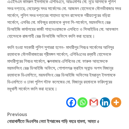
এএইসএম কামরুল ইসলামকে এপিবিএনে, আরএমপির মো. নূরে আলমকে পুলিশ
সদর দপ্তরে, মেহেরপুর সদর সার্কেলের মো. আজমল হোসেনকে মৌলভীবাজার সদর
সার্কেলে, পুলিশ সদর দপ্তরের শাহাদত হুসেন রাসেলকে শরীয়তপুরের নড়িয়া
সার্কেলে, এসবির মো. মফিজুর রহমানকে খুলনা সি-সার্কেলে, ময়মনসিংহ রেঞ্জ
ডিআইজি কার্যালয়ের কাজী শাহনেওয়াজকে এসবিতে ও সিআইডির মো. আফজাল
হোসেনকে রাজশাহী রেঞ্জ ডিআইজি অফিসে বদলি করা হয়েছে।
বদলি হওয়া সহকারী পুলিশ সুপাররা হলেন- মাদারীপুর শিবচর সার্কেলের আনিসুর
রহমানকে মৌলভীবাজারের শ্রীমঙ্গল সার্কেলে, এপিবিএনের রব্বানী হোসেনকে
মাদারীপুরের শিবচর সার্কেলে, কক্সবাজার এপিবিনের মো. ফারুক আহমেদকে
ময়মনসিংহ রেঞ্জ ডিআইজি অফিসে, গোপালগঞ্জ ক্রাইম অ্যান্ড অপস মিজানুর
রহমানকে ডিএমপিতে, ময়মনসিংহ রেঞ্জ ডিআইজি অফিসের ইমরানুল ইসলামকে
ডিএমপিতে ও ঢাকা পুলিশ স্টাফ কলেজের মো. মিজানুর রহমানকে ফরিদপুরের
মধুখালী সার্কেলে বদলি করা হয়েছে।
Post
Previous
নোয়াখালীতে বিএনপির নেতা ইশরাকের গাড়ি বহরে হামলা, আহত ৫
navigation