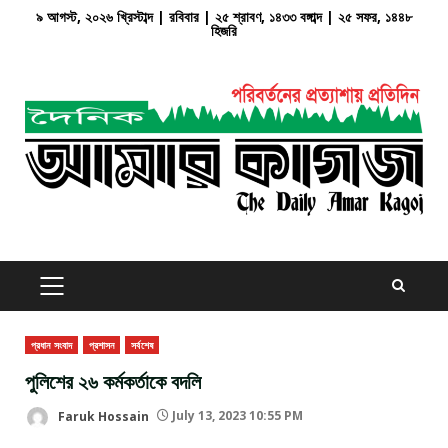
Skip
৯ আগস্ট, ২০২৬ খ্রিস্টাব্দ | রবিবার | ২৫ শ্রাবণ, ১৪৩৩ বঙ্গাব্দ | ২৫ সফর, ১৪৪৮
হিজরি
to
content
PRIMARY
MENU
প্রধান সংবাদ
প্রশাসন
সর্বশেষ
পুলিশের ২৬ কর্মকর্তাকে বদলি
Faruk Hossain
July 13, 2023 10:55 PM