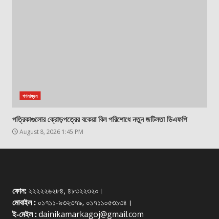
গণমাধ্যম
পত্রিকাগুলোর ক্রোড়পত্রের বকেয়া বিল পরিশোধে নতুন জটিলতা ডিএফপি
August 8, 2026 1:45 PM
ফোন:
২২২২২৬২৮৪, ৪৮৩২২৩২০।
মোবাইল :
০১৭১১-৯৩২৩৭৯, ০১৭১১০৫৩১৩৪।
ই-মেইল :
dainikamarkagoj@gmail.com