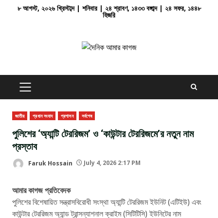
Skip
৮ আগস্ট, ২০২৬ খ্রিস্টাব্দ | শনিবার | ২৪ শ্রাবণ, ১৪৩৩ বঙ্গাব্দ | ২৪ সফর, ১৪৪৮
হিজরি
to
content
PRIMARY
MENU
জাতীয়
প্রধান সংবাদ
প্রশাসন
সর্বশেষ
পুলিশের ‘অ্যান্টি টেররিজম’ ও ‘কাউন্টার টেররিজমে’র নতুন নাম
প্রস্তাব
Faruk Hossain
July 4, 2026 2:17 PM
আমার কাগজ প্রতিবেদক
পুলিশের বিশেষায়িত সন্ত্রাসবিরোধী সংস্থা অ্যান্টি টেররিজম ইউনিট (এটিইউ) এবং
কাউন্টার টেররিজম অ্যান্ড ট্রান্সন্যাশনাল ক্রাইম (সিটিটিসি) ইউনিটের নাম