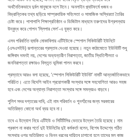
অর্থনৈতিকভাবে দুর্বল মানুষকে দলে টানে। অনলাইন প্ল্যাটফর্মে গুজব ও
বিভ্রান্তিকর তথ্য ছড়িয়ে সাম্প্রদায়িক সহিংসতা ও সামাজিক অস্থিরতা তৈরির
চেষ্টা করে। পাশাপাশি শিক্ষাপ্রতিষ্ঠান ও ডিজিটাল মাধ্যমে তরুণদের উগ্রপন্থায়
উদ্বুদ্ধ করে গোপন ‘স্লিপার সেল’-এ যুক্ত করে।
এসব পরিবর্তিত হুমকি মোকাবিলায় এটিইউকে স্পেশাল সিকিউরিটি ইউনিটে
(এসএসইউ) রূপান্তরের প্রস্তাব দেওয়া হয়েছে। নতুন কাঠামোতে ইউনিটটি শুধু
জঙ্গিবাদ দমনই নয়, দেশের অভ্যন্তরীণ নিরাপত্তা, জাতীয় স্থিতিশীলতা ও
জননিরাপত্তা রক্ষায়ও বিস্তৃত ভূমিকা পালন করবে।
প্রস্তাবে আরও বলা হয়েছে, ‘স্পেশাল সিকিউরিটি ইউনিট’ নামটি আন্তর্জাতিকভাবে
পরিচিত। এতে বিদেশি আইন প্রয়োগকারী সংস্থার সঙ্গে সহযোগিতা আরও সহজ
হবে এবং দেশের অন্যান্য নিরাপত্তা সংস্থার সঙ্গে সমন্বয়ও বাড়বে।
পুলিশ সদর দপ্তরের দাবি, এই নাম পরিবর্তন ও পুনর্গঠনের জন্য সরকারের
অতিরিক্ত কোনো অর্থ ব্যয় হবে না।
তবে এ উদ্যোগ নিয়ে এটিইউ ও সিটিটিসির ভেতরে উদ্বেগ তৈরি হয়েছে। নাম
প্রকাশ না করার শর্তে দুই ইউনিটের দুই কর্মকর্তা বলেন, বিশেষ উদ্দেশ্যে গঠিত
সংস্থার ওপর অতিরিক্ত ও ভিন্ন ধরনের দায়িত্ব চাপানো হলে তাদের মূল কাজ