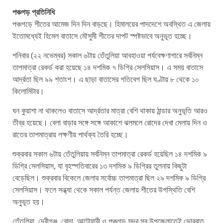
পঞ্চগড় প্রতিনিধি
পঞ্চগড়ে শীতের আমেজ দিন দিন বাড়ছে। হিমালয়ের পাদদেশে অবস্থিত এ জেলায়
ইতোমধ্যেই হিমেল বাতাসে মৌসুমী শীতের দাপট স্পষ্টভাবে অনুভূত হচ্ছে।
শনিবার (২২ নভেম্বর) সকাল ৬টায় তেঁতুলিয়া আবহাওয়া পর্যবেক্ষণাগারে সর্বনিম্ন
তাপমাত্রা রেকর্ড করা হয়েছে ১৪ দশমিক ৭ ডিগ্রি সেলসিয়াস। এ সময় বাতাসে
আর্দ্রতা ছিল ৯৯ শতাংশ। এ ছাড়া বাতাসের গতিবেগ ছিল ঘণ্টায় ৮ থেকে ১০
কিলোমিটার।
ঘন কুয়াশা না থাকলেও বাতাসে আর্দ্রতার মাত্রা বেশি থাকায় ঠান্ডার অনুভূতি আরও
তীব্র হয়েছে। বেলা বাড়ার সঙ্গে সঙ্গে আকাশে ঝলমলে রোদের দেখা মেলায় দিন ও
রাতের তাপমাত্রায় লক্ষণীয় পার্থক্য তৈরি হচ্ছে।
শুক্রবার সকাল ৬টায় তেঁতুলিয়ায় সর্বনিম্ন তাপমাত্রা রেকর্ড হয়েছিল ১৪ দশমিক ৯
ডিগ্রি সেলসিয়াস, যা বৃহস্পতিবারের ১৩ দশমিক ৯ ডিগ্রির তুলনায় কিছুটা
বেড়েছিল। শুক্রবার বিকেলে জেলার সর্বোচ্চ তাপমাত্রা ছিল ২৯ দশমিক ৯ ডিগ্রি
সেলসিয়াস। ফলে সন্ধ্যা থেকে সকাল পর্যন্ত জেলায় শীতের উপস্থিতি বেশি
অনুভূত হয়।
তেঁতুলিয়া, দেবীগঞ্জ, বোদা, আটোয়ারী ও পঞ্চগড় সদর সব উপজেলাতেই ভোররাত