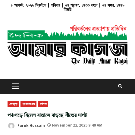
Skip
৮ আগস্ট, ২০২৬ খ্রিস্টাব্দ | শনিবার | ২৪ শ্রাবণ, ১৪৩৩ বঙ্গাব্দ | ২৪ সফর, ১৪৪৮
হিজরি
to
content
PRIMARY
MENU
দেশজুড়ে
প্রধান সংবাদ
সর্বশেষ
পঞ্চগড়ে হিমেল বাতাসে বাড়ছে শীতের দাপট
Faruk Hossain
November 22, 2025 9:40 AM