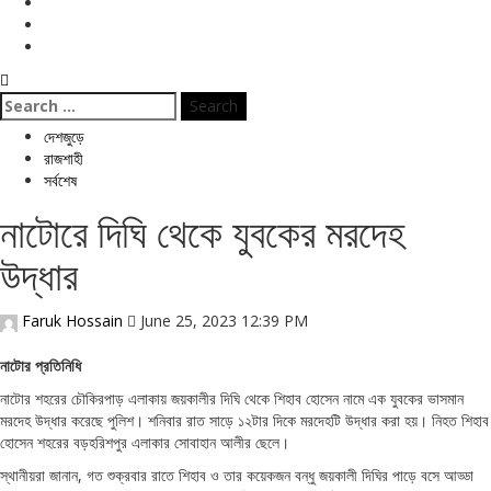
বিনোদন
ই পেপার
জীবনযাপন
Search
for:
দেশজুড়ে
রাজশাহী
সর্বশেষ
নাটোরে দিঘি থেকে যুবকের মরদেহ
উদ্ধার
Faruk Hossain
June 25, 2023 12:39 PM
নাটোর প্রতিনিধি
নাটোর শহরের চৌকিরপাড় এলাকায় জয়কালীর দিঘি থেকে শিহাব হোসেন নামে এক যুবকের ভাসমান
মরদেহ উদ্ধার করেছে পুলিশ। শনিবার রাত সাড়ে ১২টার দিকে মরদেহটি উদ্ধার করা হয়। নিহত শিহাব
হোসেন শহরের বড়হরিশপুর এলাকার সোবাহান আলীর ছেলে।
স্থানীয়রা জানান, গত শুক্রবার রাতে শিহাব ও তার কয়েকজন বন্ধু জয়কালী দিঘির পাড়ে বসে আড্ডা