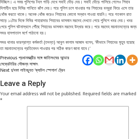
দিচ্ছিল। এ সময় পুলিশের টহল গাড়ি দেখে সবাই দৌড় দেয়। সবাই দৌড়ে পালিয়ে গেলেও শিহাব
দিশাহীন হয়ে দিঘির পানিতে ঝাঁপ দেয়। পরে পুলিশ চলে যাওয়ার পর শিহাবের বন্ধুরা ফিরে এসে তার
খোঁজ করতে থাকে। অনেক খোঁজ করেও শিহাবের কোনো সন্ধান পাওয়া যায়নি। পরে গতকাল রাত
সাড়ে ১২টার দিকে দিঘির পাহারাদার শিহাবের ভাসমান মরদেহ দেখতে পেয়ে পুলিশে খবর দেয়। খবর
পেয়ে পুলিশ ঘটনাস্থলে পৌঁছে শিহাবের ভাসমান মরদেহ উদ্ধার করে। পরে মরদেহ ময়নাতদন্তের জন্য
সদর হাসপাতাল মর্গে পাঠানো হয়।
সদর থানার ভারপ্রাপ্ত কর্মকর্তা (তদন্ত) আবুল কালাম আজাদ বলেন, ‘কীভাবে শিহাবের মৃত্যু হয়েছে
তা ময়নাতদন্তের প্রতিবেদন পাওয়ার পর সঠিক কারণ জানা যাবে।’
Post
Previous
প্রধানমন্ত্রীর সঙ্গে জাতিসংঘের আন্ডার
সেক্রেটারির সৌজন্য সাক্ষাৎ
navigation
Next
দু’দফা লাইনচ্যুত ‘ক্যাটল স্পেশাল’ ট্রেন
Leave a Reply
Your email address will not be published.
Required fields are marked
*