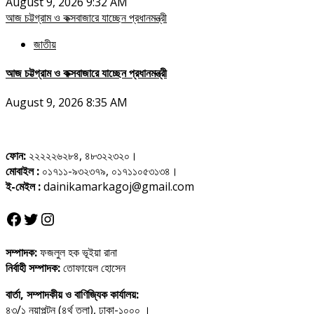
August 9, 2026 9:32 AM
আজ চট্টগ্রাম ও কক্সবাজারে যাচ্ছেন প্রধানমন্ত্রী
জাতীয়
আজ চট্টগ্রাম ও কক্সবাজারে যাচ্ছেন প্রধানমন্ত্রী
August 9, 2026 8:35 AM
ফোন:
২২২২২৬২৮৪, ৪৮৩২২৩২০।
মোবাইল :
০১৭১১-৯৩২৩৭৯, ০১৭১১০৫৩১৩৪।
ই-মেইল :
dainikamarkagoj@gmail.com
Facebook
Twitter
Instagram
সম্পাদক:
ফজলুল হক ভূইয়া রানা
নির্বাহী সম্পাদক:
তোফায়েল হোসেন
বার্তা, সম্পাদকীয় ও বাণিজ্যিক কার্যালয়:
৪৩/১ নয়াপল্টন (৪র্থ তলা), ঢাকা-১০০০ ।