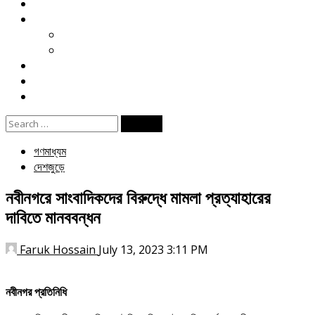
মতামত
খেলা
ক্রিকেট
ফুটবল
বিনোদন
ই পেপার
জীবনযাপন
Search
for:
গণমাধ্যম
দেশজুড়ে
নবীনগরে সাংবাদিকদের বিরুদ্ধে মামলা প্রত্যাহারের
দাবিতে মানববন্ধন
Faruk Hossain
July 13, 2023 3:11 PM
নবীনগর প্রতিনিধি