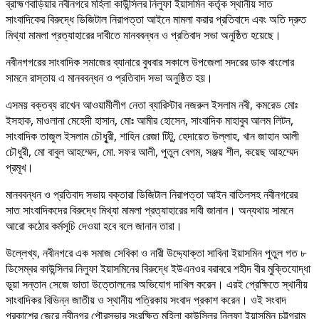
ব্রাহ্মণবাড়িয়ার নবীনগরে মহিলা কাউন্সিলর নিলুফা ইয়াসমিন কর্তৃক স্থানীয় সাত
সাংবাদিকের বিরুদ্ধে ডিজিটাল নিরাপত্তা আইনে মামলা করার প্রতিবাদে এবং অতি দ্রুত
মিথ্যা মামলা প্রত্যাহারের দাবীতে মানববন্ধন ও প্রতিবাদ সভা অনুষ্ঠিত হয়েছে।
নবীনগগরের সাংবাদিক সমাজের ব্যানারে বুধবার সকালে উপজেলা সদরের ডাক বাংলোর
সামনে রাস্তায় এ মানববন্ধন ও প্রতিবাদ সভা অনুষ্ঠিত হয়।
এসময় বক্তব্য রাখেন আওয়ামীলীগ নেতা ব্যারিস্টার নজরুল ইসলাম নবী, কমরেড মোঃ
ইসহাক, মাওলানা মেহেদী হাসান, মোঃ আমীর হোসেন, সাংবাদিক মাহাবুব আলম লিটন,
সাংবাদিক তাজুল ইসলাম চৌধৃুরী, শাহিন রেজা টিটু, হেদায়েত উল্লাহ, খান জাহান আলী
চৌধুরী, মো বাবুল আহম্মেদ, মো. সফর আলী, পুতুল বেগম, সঞ্জয় শীল, কয়েছ আহম্মেদ
প্রমূখ।
মানববন্ধন ও প্রতিবাদ সভায় বক্তারা ডিজিটাল নিরাপত্তা আইন বাতিলসহ নবীনগরের
সাত সাংবাদিকদের বিরুদ্ধে মিথ্যা মামলা প্রত্যাহারের দাবী জানান। অন্যথায় সামনে
আরো কঠোর কর্মসূচি দেওয়া হবে বলে জানান তারা।
উল্লেখ্য, নবীনগরে এক সমাজ সেবিকা ও নারী উদ্দ্যোক্তা সাবিনা ইয়াসমিন পুতুল গত ৮
ডিসেম্বর কাউন্সিলর নিলুফা ইয়াসমিনের বিরুদ্ধে ইউএনওর বরাবরে শহীদ বীর মুক্তিযোদ্ধা
ভূয়া সন্তান সেজে ভাতা উত্তোলনের অভিযোগ দাখিল করেন। এরই প্রেক্ষিতে স্থানীয়
সাংবাদিকর বিভিন্ন জাতীয় ও স্থানীয় পত্রিকায় সংবাদ প্রকাশ করেন। ওই সংবাদ
প্রকাশের জেরে নবীনগর পৌরসভার সংরক্ষিত মহিলা কাউন্সিলর নিলুফা ইয়াসমিন চট্টগ্রাম