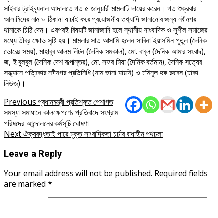
সাইবার ট্রাইব্যুনাল আদালতে গত ৫ জানুয়ারী মামলাটি দায়ের করেন। গত শুক্রবার
আসামিদের নাম ও ঠিকানা যাচাই করে প্রয়োজনীয় তথ্যাদি জানানোর জন্য নবীনগর
থানাকে চিঠি দেন। এরপরই বিষয়টি জানাজানি হলে স্থানীয় সাংবাদিক ও সুশীল সমাজের
মধ্যে তীব্র ক্ষোভ সৃষ্টি হয়। মামলার সাত আসামি হলেন সাবিনা ইয়াসমিন পুতুল (দৈনিক
ভোরের সময়), মাহাবুব আলম লিটন (দৈনিক সমকাল), মো. বাবুল (দৈনিক আমার সংবাদ),
জ, ই বুলবুল (দৈনিক দেশ রূপান্তর), মো. সফর মিয়া (দৈনিক বর্তমান), দৈনিক সত্যের
সন্ধ্যানে পত্রিকার নবীনগর প্রতিনিধি (নাম জানা যায়নি) ও মমিনুল হক রুবেল (ঢাকা
নিউজ)।
Post
Previous
প্রধানমন্ত্রী প্রতিশ্রুত পেশাগত
সমস্যা সমাধানে কালক্ষেপণের প্রতিবাদে সংগ্রাম
navigation
পরিষদের আন্দোলনের কর্মসূচি ঘোষণা
Next
ঐক্যবদ্ধতাই পারে মুক্ত সাংবাদিকতা চর্চার বাধাহীন পথচলা
Leave a Reply
Your email address will not be published.
Required fields
are marked
*