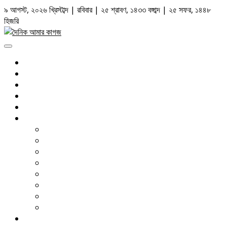
Skip
৯ আগস্ট, ২০২৬ খ্রিস্টাব্দ | রবিবার | ২৫ শ্রাবণ, ১৪৩৩ বঙ্গাব্দ | ২৫ সফর, ১৪৪৮
to
হিজরি
content
Primary
Menu
সর্বশেষ
রাজনীতি
জাতীয়
আন্তর্জাতিক
আইন আদালত
দেশজুড়ে
ঢাকা
চট্টগ্রাম
সিলেট
বরিশাল
খুলনা
রংপুর
রাজশাহী
ময়মনসিংহ
বাণিজ্য