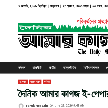
Skip
৭ আগস্ট, ২০২৬ খ্রিস্টাব্দ | শুক্রবার | ২৩ শ্রাবণ, ১৪৩৩ বঙ্গাব্দ | ২৩ সফর, ১৪
to
content
সর্বশেষ
রাজনীতি
জাতীয়
আন্তর্জাতিক
আইন আদালত
দ
ই পেপার
প্রধান সংবাদ
সর্বশেষ
দৈনিক আমার কাগজ ই-পেপার
Faruk Hossain
June 29, 2026 9:43 AM