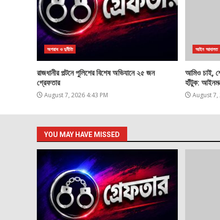
অপরাধ ও দুর্নীতি
আইন আদালত
রাজধানীর পল্টনে পুলিশের বিশেষ অভিযানে ২৫ জন
আমিও চাই, শে
গ্রেফতার
হাঁটুক: আইনমন্ত
August 7, 2026 4:43 PM
August 7,
YOU MAY HAVE MISSED