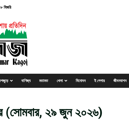
৪৮ হিজরি
েশজুড়ে
বাণিজ্য
মতামত
খেলা
বিনোদন
ই পেপার
জীবনযাপন
 (সোমবার, ২৯ জুন ২০২৬)