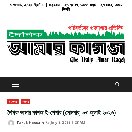
Skip
৭ আগস্ট, ২০২৬ খ্রিস্টাব্দ | শুক্রবার | ২৩ শ্রাবণ, ১৪৩৩ বঙ্গাব্দ | ২৩ সফর, ১৪৪৮
হিজরি
to
content
PRIMARY
MENU
ই পেপার
সর্বশেষ
দৈনিক আমার কাগজ ই-পেপার (সোমবার, ০৩ জুলাই ২০২৩)
Faruk Hossain
July 3, 2023 9:28 AM