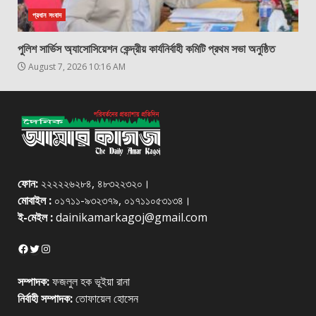
প্রধান সংবাদ
পুলিশ সার্ভিস অ্যাসোসিয়েশন কেন্দ্রীয় কার্যনির্বাহী কমিটি প্রথম সভা অনুষ্ঠিত
August 7, 2026 10:16 AM
ফোন:
২২২২২৬২৮৪, ৪৮৩২২৩২০।
মোবাইল :
০১৭১১-৯৩২৩৭৯, ০১৭১১০৫৩১৩৪।
ই-মেইল :
dainikamarkagoj@gmail.com
Facebook
Twitter
Instagram
সম্পাদক:
ফজলুল হক ভূইয়া রানা
নির্বাহী সম্পাদক:
তোফায়েল হোসেন