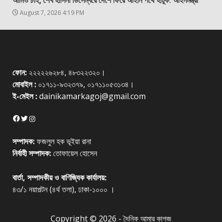
আমিও চাই, শেখ হাসিনা ডিসেম্বরে দেশে ফিরে আইনি পথে হাঁটুক: আইনমন্ত্রী
August 7, 2026 4:19 PM
ফোন:
২২২২২৬২৮৪, ৪৮৩২২৩২০।
মোবাইল :
০১৭১১-৯৩২৩৭৯, ০১৭১১০৫৩১৩৪।
ই-মেইল :
dainikamarkagoj@gmail.com
Facebook
Twitter
Instagram
সম্পাদক:
ফজলুল হক ভূইয়া রানা
নির্বাহী সম্পাদক:
তোফায়েল হোসেন
বার্তা, সম্পাদকীয় ও বাণিজ্যিক কার্যালয়:
৪৩/১ নয়াপল্টন (৪র্থ তলা), ঢাকা-১০০০ ।
Copyright © 2026 - দৈনিক আমার কাগজ