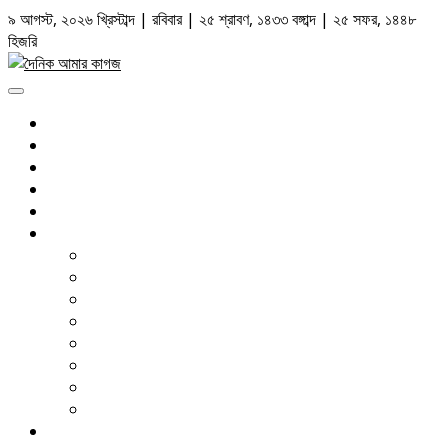
Skip
৯ আগস্ট, ২০২৬ খ্রিস্টাব্দ | রবিবার | ২৫ শ্রাবণ, ১৪৩৩ বঙ্গাব্দ | ২৫ সফর, ১৪৪৮
to
হিজরি
content
Primary
Menu
সর্বশেষ
রাজনীতি
জাতীয়
আন্তর্জাতিক
আইন আদালত
দেশজুড়ে
ঢাকা
চট্টগ্রাম
সিলেট
বরিশাল
খুলনা
রংপুর
রাজশাহী
ময়মনসিংহ
বাণিজ্য