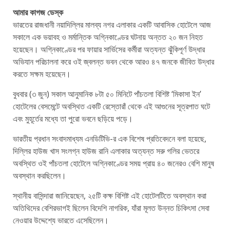
আমার কাগজ ডেস্ক
ভারতের রাজধানী নয়াদিল্লির মালব্য নগর এলাকার একটি আবাসিক হোটেলে আজ
সকালে এক ভয়াবহ ও মর্মান্তিক অগ্নিকাণ্ডের ঘটনায় অন্তত ২০ জন নিহত
হয়েছেন। অগ্নিকাণ্ডের পর ফায়ার সার্ভিসের কর্মীরা অত্যন্ত ঝুঁকিপূর্ণ উদ্ধার
অভিযান পরিচালনা করে ওই জ্বলন্ত ভবন থেকে আরও ৪৭ জনকে জীবিত উদ্ধার
করতে সক্ষম হয়েছেন।
বুধবার (৩ জুন) সকাল আনুমানিক ৮টা ৫০ মিনিটে পাঁচতলা বিশিষ্ট ‘মিকাসা ইন’
হোটেলের বেসমেন্টে অবস্থিত একটি রেস্তোরাঁ থেকে এই আগুনের সূত্রপাত ঘটে
এবং মুহূর্তের মধ্যে তা পুরো ভবনে ছড়িয়ে পড়ে।
ভারতীয় প্রধান সংবাদমাধ্যম এনডিটিভি-র এক বিশেষ প্রতিবেদনে বলা হয়েছে,
দিল্লির হাউজ খাস সংলগ্ন হাউজ রানি এলাকার অত্যন্ত সরু গলির ভেতরে
অবস্থিত ওই পাঁচতলা হোটেলে অগ্নিকাণ্ডের সময় প্রায় ৪০ জনেরও বেশি মানুষ
অবস্থান করছিলেন।
স্থানীয় বাসিন্দারা জানিয়েছেন, ২৫টি কক্ষ বিশিষ্ট এই হোটেলটিতে অবস্থান করা
অতিথিদের বেশিরভাগই ছিলেন বিদেশি নাগরিক, যাঁরা মূলত উন্নত চিকিৎসা সেবা
নেওয়ার উদ্দেশ্যে ভারতে এসেছিলেন।