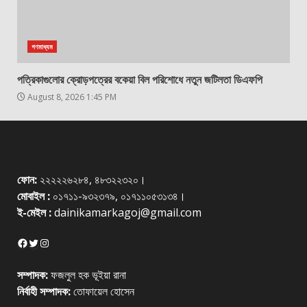
গণমাধ্যম
পত্রিকাগুলোর ক্রোড়পত্রের বকেয়া বিল পরিশোধে নতুন জটিলতা ডিএফপি
August 8, 2026 1:45 PM
ফোন:
২২২২২৬২৮৪, ৪৮৩২২৩২০।
মোবাইল :
০১৭১১-৯৩২৩৭৯, ০১৭১১০৫৩১৩৪।
ই-মেইল :
dainikamarkagoj@gmail.com
Facebook
Twitter
Instagram
সম্পাদক:
ফজলুল হক ভূইয়া রানা
নির্বাহী সম্পাদক:
তোফায়েল হোসেন