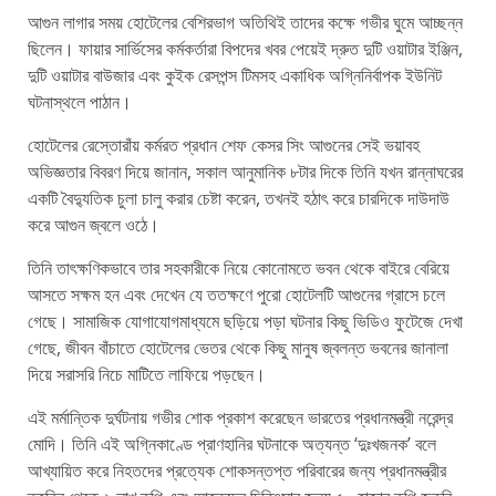
আগুন লাগার সময় হোটেলের বেশিরভাগ অতিথিই তাদের কক্ষে গভীর ঘুমে আচ্ছন্ন
ছিলেন। ফায়ার সার্ভিসের কর্মকর্তারা বিপদের খবর পেয়েই দ্রুত দুটি ওয়াটার ইঞ্জিন,
দুটি ওয়াটার বাউজার এবং কুইক রেসপন্স টিমসহ একাধিক অগ্নিনির্বাপক ইউনিট
ঘটনাস্থলে পাঠান।
হোটেলের রেস্তোরাঁয় কর্মরত প্রধান শেফ কেসর সিং আগুনের সেই ভয়াবহ
অভিজ্ঞতার বিবরণ দিয়ে জানান, সকাল আনুমানিক ৮টার দিকে তিনি যখন রান্নাঘরের
একটি বৈদ্যুতিক চুলা চালু করার চেষ্টা করেন, তখনই হঠাৎ করে চারদিকে দাউদাউ
করে আগুন জ্বলে ওঠে।
তিনি তাৎক্ষণিকভাবে তার সহকারীকে নিয়ে কোনোমতে ভবন থেকে বাইরে বেরিয়ে
আসতে সক্ষম হন এবং দেখেন যে ততক্ষণে পুরো হোটেলটি আগুনের গ্রাসে চলে
গেছে। সামাজিক যোগাযোগমাধ্যমে ছড়িয়ে পড়া ঘটনার কিছু ভিডিও ফুটেজে দেখা
গেছে, জীবন বাঁচাতে হোটেলের ভেতর থেকে কিছু মানুষ জ্বলন্ত ভবনের জানালা
দিয়ে সরাসরি নিচে মাটিতে লাফিয়ে পড়ছেন।
এই মর্মান্তিক দুর্ঘটনায় গভীর শোক প্রকাশ করেছেন ভারতের প্রধানমন্ত্রী নরেন্দ্র
মোদি। তিনি এই অগ্নিকাণ্ডে প্রাণহানির ঘটনাকে অত্যন্ত ‘দুঃখজনক’ বলে
আখ্যায়িত করে নিহতদের প্রত্যেক শোকসন্তপ্ত পরিবারের জন্য প্রধানমন্ত্রীর