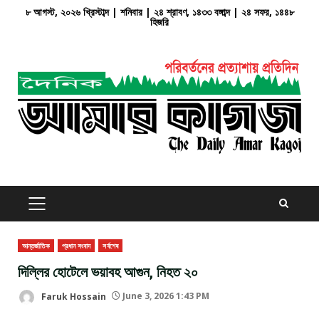
Skip
৮ আগস্ট, ২০২৬ খ্রিস্টাব্দ | শনিবার | ২৪ শ্রাবণ, ১৪৩৩ বঙ্গাব্দ | ২৪ সফর, ১৪৪৮
হিজরি
to
content
PRIMARY
MENU
আন্তর্জাতিক
প্রধান সংবাদ
সর্বশেষ
দিল্লির হোটেলে ভয়াবহ আগুন, নিহত ২০
Faruk Hossain
June 3, 2026 1:43 PM