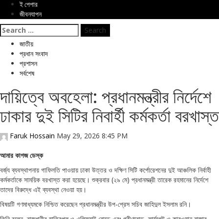
ই পেপার
জীবনযাপন
Search
for:
জাতীয়
প্রধান সংবাদ
প্রশাসন
সর্বশেষ
দায়িত্বে অবহেলা: প্রধানমন্ত্রীর নির্দেশে
ঢাকার দুই সিটির নিবার্হী কর্মকর্তা বরখাস্ত
Faruk Hossain
May 29, 2026 8:45 PM
আমার কাগজ ডেস্ক
বর্জ্য ব্যবস্থাপনায় গাফিলতি পাওয়ায় ঢাকা উত্তর ও দক্ষিণ সিটি কর্পোরেশনের দুই আঞ্চলিক নির্বাহী
কর্মকর্তাকে সাময়িক বরখাস্ত করা হয়েছে। শুক্রবার (২৯ মে) প্রধানমন্ত্রী তারেক রহমানের নির্দেশে
তাদের বিরুদ্ধে এই ব্যবস্থা নেওয়া হয়।
বিষয়টি গণমাধ্যমকে নিশ্চিত করেছেন প্রধানমন্ত্রীর উপ-প্রেস সচিব জাহিদুল ইসলাম রনি।
তিনি বলেন, রাজধানীর হাতিরপুল ও এলিফ্যান্ট রোডে এবং গ্রীণরোড, ফার্মগেট ও কারওয়ান বাজার