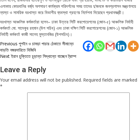
এলাকায় কোরবানির বর্জ্য অপসারণ কার্যক্রম পরিদর্শনের সময় তাদের দু’জনকে জনপ্রশাসন মন্ত্রণালয়ে
ন্যস্ত ও সাময়িক বরখাস্ত করে বিভাগীয় ব্যবস্থা গ্রহণের নির্দেশনা দিয়েছেন প্রধানমন্ত্রী।
বরখাস্ত আঞ্চলিক কর্মকর্তারা হলেন– ঢাকা উত্তর সিটি করপোরেশনের (জোন-৫) আঞ্চলিক নির্বাহী
কর্মকর্তা মো. সাদেকুর রহমান (উপ সচিব) এবং ঢাকা দক্ষিণ সিটি করপোরেশনের (জোন-১) আঞ্চলিক
নির্বাহী কর্মকর্তা কাজী সালেহ মুস্তানজির (উপসচিব)।
Post
Previous
পুশইন ও চামড়া পাচার ঠেকাতে সীমান্তে
বাড়তি নজরদারিতে বিজিবি
navigation
Next
ইরান চুক্তিতে চূড়ান্ত সিদ্ধান্তে যাচ্ছেন ট্রাম্প
Leave a Reply
Your email address will not be published.
Required fields are marked
*