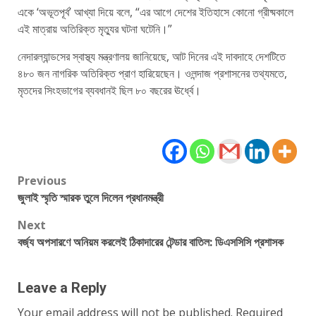
একে ‘অভূতপূর্ব’ আখ্যা দিয়ে বলে, “এর আগে দেশের ইতিহাসে কোনো গ্রীষ্মকালে
এই মাত্রায় অতিরিক্ত মৃত্যুর ঘটনা ঘটেনি।”
নেদারল্যান্ডসের স্বাস্থ্য মন্ত্রণালয় জানিয়েছে, আট দিনের এই দাবদাহে দেশটিতে
৪৮০ জন নাগরিক অতিরিক্ত প্রাণ হারিয়েছেন। ওলন্দাজ প্রশাসনের তথ্যমতে,
মৃতদের সিংহভাগের ব্যবধানই ছিল ৮০ বছরের ঊর্ধ্বে।
Post
Previous
জুলাই স্মৃতি স্মারক তুলে দিলেন প্রধানমন্ত্রী
navigation
Next
বর্জ্য অপসারণে অনিয়ম করলেই ঠিকাদারের টেন্ডার বাতিল: ডিএসসিসি প্রশাসক
Leave a Reply
Your email address will not be published.
Required