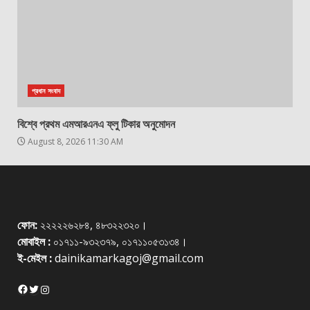
প্রধান সংবাদ
বিশ্বে প্রথম এমআরএনএ ফ্লু টিকার অনুমোদন
August 8, 2026 11:30 AM
ফোন:
২২২২২৬২৮৪, ৪৮৩২২৩২০।
মোবাইল :
০১৭১১-৯৩২৩৭৯, ০১৭১১০৫৩১৩৪।
ই-মেইল :
dainikamarkagoj@gmail.com
Facebook
Twitter
Instagram