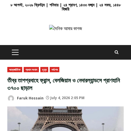
Skip
৮ আগস্ট, ২০২৬ খ্রিস্টাব্দ | শনিবার | ২৪ শ্রাবণ, ১৪৩৩ বঙ্গাব্দ | ২৪ সফর, ১৪৪৮
হিজরি
to
content
PRIMARY
MENU
আন্তর্জাতিক
প্রধান সংবাদ
মৃ্ত্যু
সর্বশেষ
তীব্র তাপপ্রবাহে ফ্রান্স, বেলজিয়াম ও নেদারল্যান্ডসে প্রাণহানি
৩৭০০ ছাড়াল
Faruk Hossain
July 4, 2026 2:05 PM