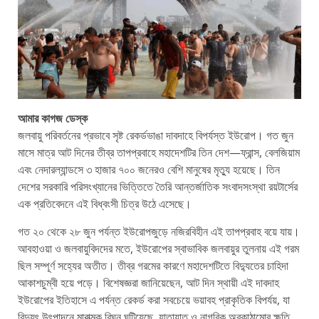
আমার কাগজ ডেস্ক
জলবায়ু পরিবর্তনের প্রভাবে সৃষ্ট রেকর্ডভাঙা দাবদাহে বিপর্যস্ত ইউরোপ। গত জুন
মাসে মাত্র আট দিনের তীব্র তাপপ্রবাহে মহাদেশটির তিন দেশ—ফ্রান্স, বেলজিয়াম
এবং নেদারল্যান্ডসে ৩ হাজার ৭০০ জনেরও বেশি মানুষের মৃত্যু হয়েছে। তিন
দেশের সরকারি পরিসংখ্যানের ভিত্তিতে তৈরি আন্তর্জাতিক সংবাদসংস্থা রয়টার্সের
এক প্রতিবেদনে এই বিধ্বংসী চিত্র উঠে এসেছে।
গত ২০ থেকে ২৮ জুন পর্যন্ত ইউরোপজুড়ে নজিরবিহীন এই তাপপ্রবাহ বয়ে যায়।
আবহাওয়া ও জলবায়ুবিদদের মতে, ইউরোপের স্বাভাবিক জলবায়ুর তুলনায় এই গরম
ছিল সম্পূর্ণ সহ্যের অতীত। তীব্র গরমের কারণে মহাদেশটিতে বিদ্যুতের চাহিদা
আকাশচুম্বী হয়ে পড়ে। বিশেষজ্ঞরা জানিয়েছেন, আট দিন স্থায়ী এই দাবদাহ
ইউরোপের ইতিহাসে এ পর্যন্ত রেকর্ড করা সবচেয়ে ভয়াবহ প্রাকৃতিক বিপর্যয়, যা
বিদ্যুৎ উৎপাদনে মারাত্মক বিঘ্ন ঘটিয়েছে, যাতায়াত ও নাগরিক অবকাঠামোর ক্ষতি