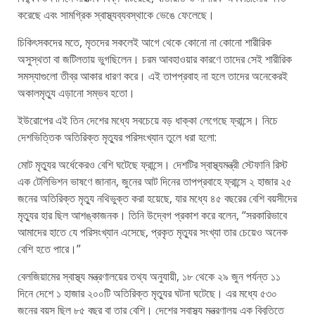
করেছে এবং সামগ্রিক স্বাস্থ্যব্যবস্থাকে ভেঙে ফেলেছে।
চিকিৎসকদের মতে, মৃতদের সকলেই আগে থেকে কোনো না কোনো শারীরিক
অসুস্থতা বা জটিলতায় ভুগছিলেন। চরম আবহাওয়ার কারণে তাদের সেই শারীরিক
সমস্যাগুলো তীব্র আকার ধারণ করে। এই তাপপ্রবাহ না হলে তাদের অনেকেরই
অকালমৃত্যু এড়ানো সম্ভব হতো।
ইউরোপের এই তিন দেশের মধ্যে সবচেয়ে বড় ধাক্কা লেগেছে ফ্রান্সে। নিচে
দেশভিত্তিক অতিরিক্ত মৃত্যুর পরিসংখ্যান তুলে ধরা হলো:
মোট মৃত্যুর অর্ধেকেরও বেশি ঘটেছে ফ্রান্সে। দেশটির স্বাস্থ্যমন্ত্রী স্টেফানি রিস্ট
এক টেলিভিশন ভাষণে জানান, জুনের আট দিনের তাপপ্রবাহে ফ্রান্সে ২ হাজার ২৫
জনের অতিরিক্ত মৃত্যু নথিভুক্ত করা হয়েছে, যার মধ্যে ৪৫ বছরের বেশি বয়সীদের
মৃত্যুর হার ছিল আশঙ্কাজনক। তিনি উদ্বেগ প্রকাশ করে বলেন, “সরকারিভাবে
আমাদের হাতে যে পরিসংখ্যান এসেছে, প্রকৃত মৃত্যুর সংখ্যা তার চেয়েও অনেক
বেশি হতে পারে।”
বেলজিয়ামের স্বাস্থ্য মন্ত্রণালয়ের তথ্য অনুযায়ী, ১৮ থেকে ২৯ জুন পর্যন্ত ১১
দিনে দেশে ১ হাজার ২০০টি অতিরিক্ত মৃত্যুর ঘটনা ঘটেছে। এর মধ্যে ৫৩০
জনের বয়স ছিল ৮৫ বছর বা তার বেশি। দেশের স্বাস্থ্য মন্ত্রণালয় এক বিবৃতিতে