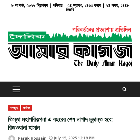
Skip
৮ আগস্ট, ২০২৬ খ্রিস্টাব্দ | শনিবার | ২৪ শ্রাবণ, ১৪৩৩ বঙ্গাব্দ | ২৪ সফর, ১৪৪৮
হিজরি
to
content
PRIMARY
MENU
দেশজুড়ে
সর্বশেষ
তিস্তা মহাপরিকল্পনা এ বছরের শেষ নাগাদ চূড়ান্ত হবে:
রিজওয়ানা হাসান
Faruk Hossain
July 15, 2025 12:19 PM