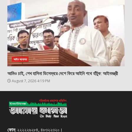
আইন আদালত
আমিও চাই, শেখ হাসিনা ডিসেম্বরে দেশে ফিরে আইনি পথে হাঁটুক: আইনমন্ত্রী
August 7, 2026 4:19 PM
ফোন:
২২২২২৬২৮৪, ৪৮৩২২৩২০।