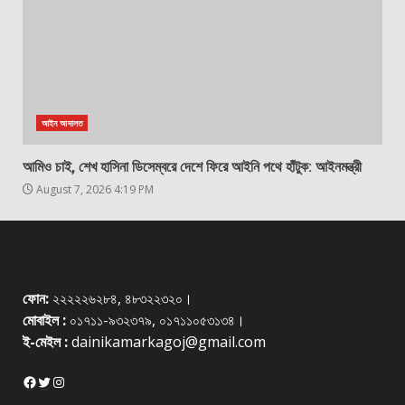
আইন আদালত
আমিও চাই, শেখ হাসিনা ডিসেম্বরে দেশে ফিরে আইনি পথে হাঁটুক: আইনমন্ত্রী
August 7, 2026 4:19 PM
ফোন:
২২২২২৬২৮৪, ৪৮৩২২৩২০।
মোবাইল :
০১৭১১-৯৩২৩৭৯, ০১৭১১০৫৩১৩৪।
ই-মেইল :
dainikamarkagoj@gmail.com
Facebook
Twitter
Instagram