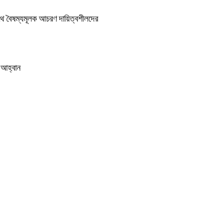
সাথে বৈষম্যমূলক আচরণ দায়িত্বশীলদের
ার আহ্বান