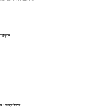
ার আহ্বান
আচরণ দায়িত্বশীলদের