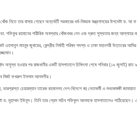
োঁজ নিতে তার বাসায় গেছেন অন্তর্বর্তী সরকারের ধর্ম-বিষয়ক মন্ত্রণালয়ের উপদেষ্টা ড. আ
ডা. শফিকুর রহমানের শারীরিক অবস্থার খোঁজখবর নেন এবং দ্রুত সুস্থতার জন্য আল্লাহর
সানুল মাহবুব জুবায়ের, কেন্দ্রীয় নির্বাহী পরিষদ সদস্য ও ঢাকা মহানগরী উত্তরের আমির মো
ুজ্জামান।
াৎ অসুস্থ হওয়ার পর রাজধানীর একটি হাসপাতালে চিকিৎসা শেষে শনিবার (১৯ জুলাই) রাত 
চিব মির্জা ফখরুল ইসলাম আলমগীর।
া, ভারপ্রাপ্ত চেয়ারম্যান তারেক রহমানসহ দেশ-বিদেশে বহু নেতাকর্মী ও শুভাকাঙ্ক্ষী জা
টা ড. মুহাম্মদ ইউনূস। তিনি তার প্রেস সচিব শফিকুল আলমকে হাসপাতালেও পাঠিয়েছেন। এ