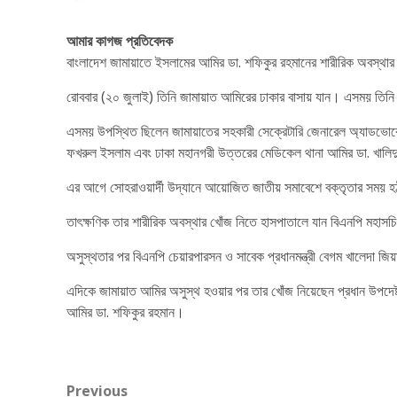
আমার কাগজ প্রতিবেদক
বাংলাদেশ জামায়াতে ইসলামের আমির ডা. শফিকুর রহমানের শারীরিক অবস্থার খ
রোববার (২০ জুলাই) তিনি জামায়াত আমিরের ঢাকার বাসায় যান। এসময় তিনি 
এসময় উপস্থিত ছিলেন জামায়াতের সহকারী সেক্রেটারি জেনারেল অ্যাডভোকেট এহ
ফখরুল ইসলাম এবং ঢাকা মহানগরী উত্তরের মেডিকেল থানা আমির ডা. খালিদ
এর আগে সোহরাওয়ার্দী উদ্যানে আয়োজিত জাতীয় সমাবেশে বক্তৃতার সময় হঠ
তাৎক্ষণিক তার শারীরিক অবস্থার খোঁজ নিতে হাসপাতালে যান বিএনপি মহাস
অসুস্থতার পর বিএনপি চেয়ারপারসন ও সাবেক প্রধানমন্ত্রী বেগম খালেদা জিয়
এদিকে জামায়াত আমির অসুস্থ হওয়ার পর তার খোঁজ নিয়েছেন প্রধান উপদেষ্
আমির ডা. শফিকুর রহমান।
Post
Previous