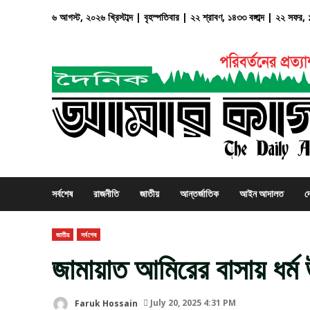
Skip
৬ আগস্ট, ২০২৬ খ্রিস্টাব্দ | বৃহস্পতিবার | ২২ শ্রাবণ, ১৪৩৩ বঙ্গাব্দ | ২২ সফর
to
content
সর্বশেষ
রাজনীতি
জাতীয়
আন্তর্জাতিক
আইন আদালত
দ
জাতীয়
সর্বশেষ
জামায়াত আমিরের বাসায় ধর্ম উ
Faruk Hossain
July 20, 2025 4:31 PM