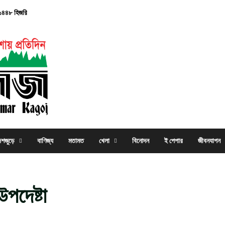
, ১৪৪৮ হিজরি
েশজুড়ে
বাণিজ্য
মতামত
খেলা
বিনোদন
ই পেপার
জীবনযাপন
পদেষ্টা