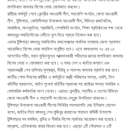
মাগফিরাত কামনায় বিশেষ দোয়া মোনাজাত করবেন।
রাষ্ট্রিয় কর্মসূচি শেষে কেন্দ্রীয় আওয়ামী লীগ, সহযোগি সংগঠন, জেলা আওয়ামী
লীগ , টুঙ্গিপাড়া, কোটালীপাড়া উপজেলা আওয়ামী লীগ, বিভিন্ন রাজনৈতিক,
সামাজিক, সাংস্কৃতিক, শ্রমজিবি, পেশাজিবি সংগঠন, শিক্ষা প্রতিষ্ঠানের পক্ষ থেকে
বঙ্গবন্ধুর সমাধিসৌধের বেদীতে ফুল দিয়ে শ্রদ্ধা নিবেদন করা হবে।
এরপর টুঙ্গিপাড়া বঙ্গবন্ধু সমাধিসৌধ কমপ্লেক্সের পাবলিক প্লাজায় জেলা প্রশাসন
আয়োজিত বিশেষ দোয়া মাহফিল অনুষ্ঠিত হবে। এতে বঙ্গবন্ধসহ ৭৫ এর ১৫
আগস্টের শহীদ, মহান মুক্তিযুদ্ধে আত্মদানকারী শহীদদের রুহের মাগফিরাত কামনায়
বিশেষ দোয়া ও মোনাজাত করা হবে। এ সময় দেশ ও জাতির কল্যাণ এবং
প্রধানমন্ত্রী শেখ হাসিনার সুস্বাস্থ্য, দীর্ঘায়ূ ও সাফল্য কামনায় প্রার্থণা করা হবে।
জাতীয় শোক দিবসের রাষ্ট্রীয় এ কর্মসূচিত মন্ত্রী পরিষদের সদস্য, এমপি, তিন
বাহিনীর প্রধানগন, আইন শৃংখলা বাহিনীর প্রধানরা সহ রাষ্ট্রের পদস্থ সামরিক ও
বেসামরিক কর্মকর্তারা অংশ নেবেন। এছাড়া কেন্দ্রীয়, স্থানীয় ও দেশের বিভিন্ন
জেলা আওয়ামী লীগ ও সহযোগী সংগঠনের নেতৃবৃন্দ উপস্থিত থাকবেন।
টুঙ্গিপাড়া উপজেলা আওয়ামী লীগের সিনিয়ির সহসভাপতি মোঃ ইলিয়াস হোসেন
বলেন, জাতির পিতা বঙ্গবন্ধু শেখ মুজিবুর রহমানের শাহাদত বার্ষিকী উপলক্ষে
টুঙ্গিপাড়ার সব মসজিদ, মন্দির ও গীর্জায় বিশেষ প্রর্থনার আয়োজন করা হয়েছে।
মাদ্রাসা, এতিমখানায় খাবার বিতরণ করা হবে। এছাড়া ১টি পৌরসভা ও ৫টি