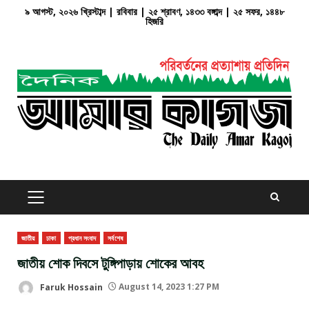
Skip
৯ আগস্ট, ২০২৬ খ্রিস্টাব্দ | রবিবার | ২৫ শ্রাবণ, ১৪৩৩ বঙ্গাব্দ | ২৫ সফর, ১৪৪৮
হিজরি
to
content
PRIMARY
MENU
জাতীয়
ঢাকা
প্রধান সংবাদ
সর্বশেষ
জাতীয় শোক দিবসে টুঙ্গিপাড়ায় শোকের আবহ
Faruk Hossain
August 14, 2023 1:27 PM