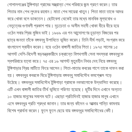
গোপালগঞ্জের টুঙ্গিপাড়া গ্রামের সম্ভ্রান্ত শেখ পরিবারে জন্ম গ্রহণ করেন। তার
পিতার নাম শেখ লুৎফর রহমান। মাতা শেখ সায়েরা খাতুন। পিতা মাতা তাকে আদর
করে খোকা বলে ডাকতেন। ছোটবেলা থেকেই তার মধ্যে মানবিক মূল্যবোধ ও
নেতৃত্বের গুণাবলী প্রকাশ পায়। দৃঢ়চেতা ও অসীম সহসী খোকা ধীরে ধীরে হয়ে
ওঠেন সবার প্রিয় মুজিব ভাই। ১৯৬৯ এর গন আন্দোলণের চূড়ান্ত বিজয়ের পর
ছাত্র জনতা তাঁকে বঙ্গবন্ধু উপাধিতে ভূষিত করেন। তিনি দীর্ঘ লড়াই, সংগ্রাম করে
বাংলাদেশ স্বাধীন করেন। হয়ে ওঠেন বাঙ্গালী জাতির পিতা। ১৯৭৫ সালের ১৫
আগস্ট দেশি-বিদেশী ষড়যন্ত্রকারীদে চক্রান্তে বিপথগামী সেনা সদস্যরা বঙ্গবন্ধুকে
স্বপরিবারে হত্যা করে। ৭৫ এর ১৬ আগস্ট মৃত্যুহীন নিথর দেহ নিয়ে বঙ্গবন্ধু
টুঙ্গিপাড়ার প্রিয় মাটিতে ফিরে আসেন। পিতা-মাতার কবরের পাশে তাকে দাফন করা
হয়। বঙ্গবন্ধুর কবরকে ঘিরে টুঙ্গিপাড়ায় বঙ্গবন্ধু সমাধিসৌধ কমপ্লেক্স গড়ে
উঠেছে। বঙ্গবন্ধুর সমাধিসৌধ টুঙ্গিপাড়া গ্রামকে নবআলোকে উদ্ভাসিত করেছে।
এটি এখন বাঙ্গালী জাতির তীর্থ ভূমিতে পরিণত হয়েছে। ছুটির দিনে এখানে অন্তত
১০ হাজার মানুষের সমাগম ঘটে। এছাড়া প্রতিদিনই হাজার হাজার মানুষ এখানে
এসে বঙ্গবন্ধুর প্রতি শ্রদ্ধা জানান। তার জন্য কাঁদেন ও আত্মার শান্তি কামনায়
বিশেষ প্রার্থনা করেন। ফুলে ফুলে ছেয়ে যায় বঙ্গবন্ধুর সমাধিসৌধের বেদী।