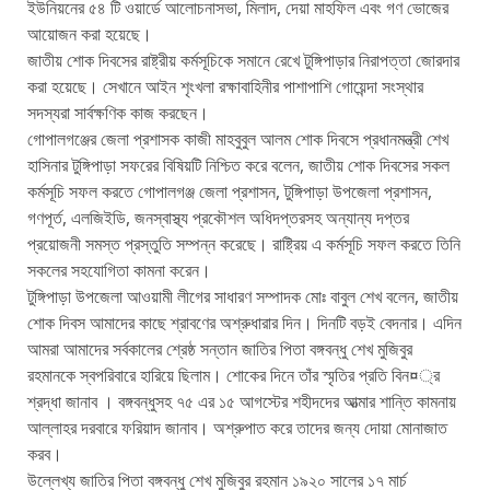
ইউনিয়নের ৫৪ টি ওয়ার্ডে আলোচনাসভা, মিলাদ, দেয়া মাহফিল এবং গণ ভোজের
আয়োজন করা হয়েছে।
জাতীয় শোক দিবসের রাষ্ট্রীয় কর্মসূচিকে সমানে রেখে টুঙ্গিপাড়ার নিরাপত্তা জোরদার
করা হয়েছে। সেখানে আইন শৃংখলা রক্ষাবাহিনীর পাশাপাশি গোয়েন্দা সংস্থার
সদস্যরা সার্বক্ষণিক কাজ করছেন।
গোপালগঞ্জের জেলা প্রশাসক কাজী মাহবুবুল আলম শোক দিবসে প্রধানমন্ত্রী শেখ
হাসিনার টুঙ্গিপাড়া সফরের বিষিয়টি নিশ্চিত করে বলেন, জাতীয় শোক দিবসের সকল
কর্মসূচি সফল করতে গোপালগঞ্জ জেলা প্রশাসন, টুঙ্গিপাড়া উপজেলা প্রশাসন,
গণপূর্ত, এলজিইডি, জনস্বাস্থ্য প্রকৌশল অধিদপ্তরসহ অন্যান্য দপ্তর
প্রয়োজনী সমস্ত প্রস্তুতি সম্পন্ন করেছে। রাষ্ট্রিয় এ কর্মসূচি সফল করতে তিনি
সকলের সহযোগিতা কামনা করেন।
টুঙ্গিপাড়া উপজেলা আওয়ামী লীগের সাধারণ সম্পাদক মোঃ বাবুল শেখ বলেন, জাতীয়
শোক দিবস আমাদের কাছে শ্রাবণের অশ্রুধারার দিন। দিনটি বড়ই বেদনার। এদিন
আমরা আমাদের সর্বকালের শ্রেষ্ঠ সন্তান জাতির পিতা বঙ্গবন্ধু শেখ মুজিবুর
রহমানকে স্বপরিবারে হারিয়ে ছিলাম। শোকের দিনে তাঁর স্মৃতির প্রতি বিন¤্র
শ্রদ্ধা জানাব । বঙ্গবন্ধুসহ ৭৫ এর ১৫ আগস্টের শহীদদের আত্মার শান্তি কামনায়
আল্লাহর দরবারে ফরিয়াদ জানাব। অশ্রুপাত করে তাদের জন্য দোয়া মোনাজাত
করব।
উল্লেখ্য জাতির পিতা বঙ্গবন্ধু শেখ মুজিবুর রহমান ১৯২০ সালের ১৭ মার্চ