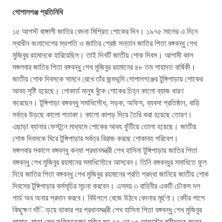
গোপালগঞ্জ প্রতিনিধি
১৫ আগস্ট বাঙ্গালী জাতির বেদনা মিশ্রিত শোকের দিন। ১৯৭৫ সালের এ দিনে
স্বাধীন বংলাদেশের স্থপতি ও জাতির শ্রেষ্ঠ সন্তান জাতির পিতা বঙ্গবন্ধু শেখ
মুজিবুর রহমানকে হারিয়েছিল। তাই দিনটি জাতীয় শোক দিবস। আগামী কাল
মঙ্গলবার জাতির পিতা বঙ্গবন্ধু শেখ মুজিবুর রহমানের ৪৮ তম শাহাদত বার্ষিকী।
জাতীয় শোক দিবসকে সামনে রেখে তাঁর জন্মভূমি গোপালগঞ্জের টুঙ্গিপাড়ায় শোকের
আবহ সৃষ্টি হয়েছে। শোকার্ত মানুষ বুঁকে শোকের চিহ্ন কালো ব্যাজ ধারণ
করেছেন। টুঙ্গিপাড়া বঙ্গবন্ধু সমাধিসৌধ, সড়ক, অফিস, ব্যবসা প্রতিষ্ঠান, বাড়ি
সর্বত্র উড়ছে কালো পতাকা। কালো কাপড় দিয়ে তৈরি করা হয়েছে তোরণ।
এছাড়া ব্যানার ফেস্টুনে মাধ্যমে শোকের আবহ ফুঁটিয়ে তোলা হয়েছে। জাতীয়
শোক দিবসকে ঘিরে টুঙ্গিপাড়ার সর্বত্র বিরাজ করছে শোকাবহ পরিবেশ।
মঙ্গলবার সকালে বঙ্গবন্ধু কন্যা প্রধানমন্ত্রী শেখ হাসিনা টুঙ্গিপাড়ায় জাতির পিতা
বঙ্গবন্ধু শেখ মুজিবুর রহমানের সমাধিসৌধে আসবেন। তিনি বঙ্গবন্ধুর সমাধিতে ফুল
দিয়ে জাতির পিতা বঙ্গবন্ধু শেখ মুজিবুর রহমানের প্রতি শ্রদ্ধা জানিয়ে জাতীয় শোক
দিবসের টুঙ্গিপাড়ার কর্মসূচির সূচনা করবেন। এসময় ৩ বাহিনীর একটি চৌকস দল
গার্ড অব অনার প্রদান করবে। বিউগলে বেজে উঠবে বেদনার মূর্ছণা। বেদীর পাশে
কিছুক্ষণ দাঁিড়য়ে থাকার পর প্রধানমন্ত্রী শেখ হাসিনা পিতা বঙ্গবন্ধু শেখ মুজিবুর
রহমান, মাতা শেখ ফলিতুন্নেছা মুজিব সহ ৭৫ এর ১৫ আগস্টের শহীদদের রুহের