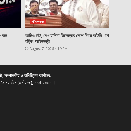
আইন আদালত
২৫ জন
আমিও চাই, শেখ হাসিনা ডিসেম্বরে দেশে ফিরে আইনি পথে
হাঁটুক: আইনমন্ত্রী
August 7, 2026 4:19 PM
্তা, সম্পাদকীয় ও বাণিজ্যিক কার্যালয়:
/১ নয়াপল্টন (৪র্থ তলা), ঢাকা-১০০০ ।