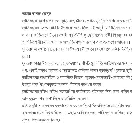
আমার কাগজ ডেস্ক
জাতিসংঘে ব্যাপক প্রশংসা কুড়িয়েছে চীনের প্রেসিডেন্ট সি চিনপিং কর্তৃক 
জাতিসংঘের ৮০তম বার্ষিকী উপলক্ষে আয়োজিত এই অনুষ্ঠানে বিভিন্ন দেশের
এ সময় জাতিসংঘে চীনের স্থায়ী প্রতিনিধি ফু ছোং বলেন, দুটি বিশ্বযুদ্ধ
ও শক্তিশালীকরণ এখন এক অপ্রতিরোধ্য প্রবণতা এবং জনগণের আহ্বান।
ফু ছোং আরও বলেন, গ্লোবাল সাউথ-এর উত্থানের সঙ্গে সঙ্গে বর্তমান বৈশ্বিক
দেন।
ফু ছোং জোর দিয়ে বলেন, এই উদ্যোগের পাঁচটি মূল নীতি জাতিসংঘের সনদ অনু
এবং একটি ‘আরও ন্যায্য ও ন্যায়সঙ্গত বৈশ্বিক শাসন ব্যবস্থার’ প্রসারে ভূম
জাতিসংঘের অর্থনৈতিক ও সামাজিক বিষয়ক আন্ডার-সেক্রেটারি-জেনারেল লি চু
উদ্যোগকে ‘যথোপযুক্ত অবদান’ হিসেবে প্রশংসা করেন।
জাতিসংঘের দক্ষিণ-দক্ষিণ সহযোগিতা কার্যালয়ের পরিচালক দিমা আল-খাতিব বল
আশাব্যঞ্জক পদক্ষেপ’ হিসেবে অভিহিত করেন।
এই অনুষ্ঠানে অন্যান্য বক্তাদের মধ্যে কলম্বিয়া বিশ্ববিদ্যালয়ের সেন্টার
ক্যালোওয়ে উপস্থিত ছিলেন। এছাড়াও নিকারাগুয়া, পাকিস্তান, রাশিয়া,
সূত্র : শুভ-ফয়সল, সিনহুয়া।