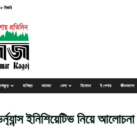
৪৮ হিজরি
েশজুড়ে
বাণিজ্য
মতামত
খেলা
বিনোদন
ই পেপার
জীবনযাপন
ন্যান্স ইনিশিয়েটিভ নিয়ে আলোচনা