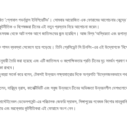
ঘোষিত ‘গ্লোবাল গভর্ন্যান্স ইনিশিয়েটিভ’। সোমবার আয়োজিত এক ফোরামের আলোচনার কেন্দ্রে
 কূটনীতিক ও বিশেষজ্ঞরা চীনের এই নতুন প্রস্তাব নিয়ে আলোচনা করেন।
ের ধ্বংসযজ্ঞ থেকে আট দশক আগে জাতিসংঘের জন্ম হয়েছিল। আজ বিশ্ব ‘অস্থিরতা এবং রূপান
 শাসন ব্যবস্থা সেকেলে হয়ে পড়েছে। তিনি প্রেসিডেন্ট সি চিনপিং-এর এই উদ্যোগকে ‘বিশ্
যায়ী তৈরি করা হয়েছে এবং এটি জাতিসংঘ ও বহুপাক্ষিকতার প্রতি চীনের দৃঢ় সমর্থন প্রমা
িকা রাখবে।
নহুয়া সতর্ক করে বলেন, টেকসই উন্নয়ন লক্ষ্যমাত্রার দিকে অগ্রগতি ‘উদ্বেগজনকভাবে পথচ
েন, দারিদ্র্য হ্রাস, কানেক্টিভিটি এবং সবুজ উন্নয়নে চীনের অভিজ্ঞতা উন্নয়নশীল দেশগুল
 ফর সাস্টেইনেবল ডেভেলপমেন্ট-এর পরিচালক জেফরি স্যাকস, সিঙ্গাপুরের গবেষক কিশোর মাহবুবানি 
 কাতার এবং মরক্কোর কূটনীতিকরা এই ফোরামে অংশ নেন।