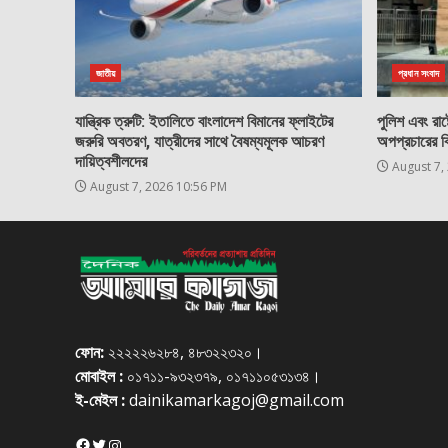
জাতীয়
প্রধান সংবাদ
যান্ত্রিক ত্রুটি: ইতালিতে বাংলাদেশ বিমানের ফ্লাইটের
পুলিশ এবং রাষ্ট
জরুরি অবতরণ, যাত্রীদের সাথে বৈষম্যমূলক আচরণ
অপপ্রচারের ব
দায়িত্বশীলদের
August 7,
August 7, 2026 10:56 PM
ফোন:
২২২২২৬২৮৪, ৪৮৩২২৩২০।
মোবাইল :
০১৭১১-৯৩২৩৭৯, ০১৭১১০৫৩১৩৪।
ই-মেইল :
dainikamarkagoj@gmail.com
Facebook
Twitter
Instagram