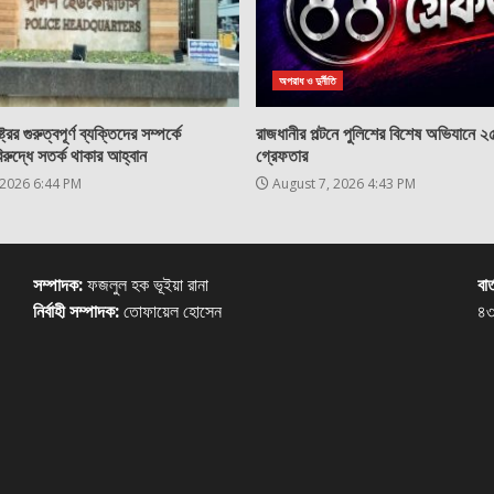
অপরাধ ও দুর্নীতি
্রের গুরুত্বপূর্ণ ব্যক্তিদের সম্পর্কে
রাজধানীর পল্টনে পুলিশের বিশেষ অভিযানে 
িরুদ্ধে সতর্ক থাকার আহ্বান
গ্রেফতার
 2026 6:44 PM
August 7, 2026 4:43 PM
সম্পাদক:
ফজলুল হক ভূইয়া রানা
বার
নির্বাহী সম্পাদক:
তোফায়েল হোসেন
৪৩