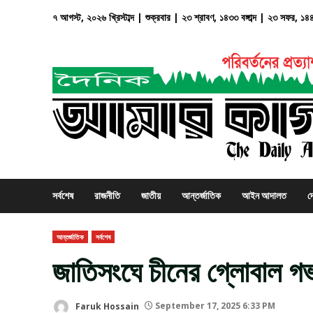
Skip
৭ আগস্ট, ২০২৬ খ্রিস্টাব্দ | শুক্রবার | ২৩ শ্রাবণ, ১৪৩৩ বঙ্গাব্দ | ২৩ সফর, ১৪
to
content
সর্বশেষ
রাজনীতি
জাতীয়
আন্তর্জাতিক
আইন আদালত
দ
আন্তর্জাতিক
সর্বশেষ
জাতিসংঘে চীনের গ্লোবাল গভর্
Faruk Hossain
September 17, 2025 6:33 PM