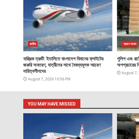
জাতীয়
প্রধান সংবাদ
যান্ত্রিক ত্রুটি: ইতালিতে বাংলাদেশ বিমানের ফ্লাইটের
পুলিশ এবং রাষ্ট
জরুরি অবতরণ, যাত্রীদের সাথে বৈষম্যমূলক আচরণ
অপপ্রচারের ব
দায়িত্বশীলদের
August 7,
August 7, 2026 10:56 PM
YOU MAY HAVE MISSED