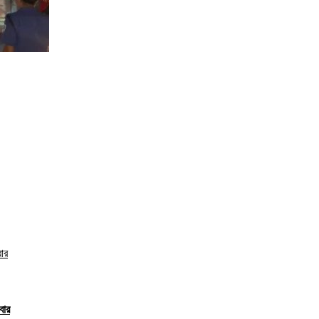
বার
বার