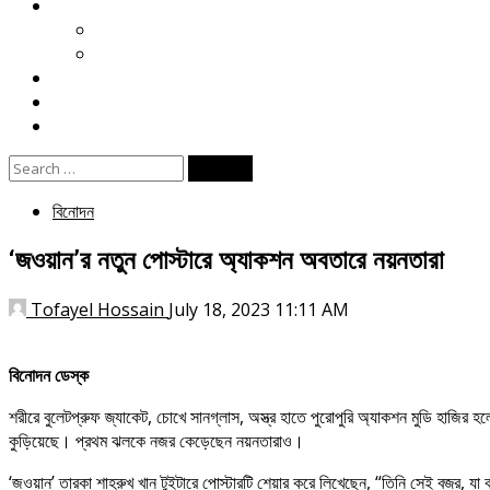
খেলা
ক্রিকেট
ফুটবল
বিনোদন
ই পেপার
জীবনযাপন
Search
for:
বিনোদন
‘জওয়ান’র নতুন পোস্টারে অ্যাকশন অবতারে নয়নতারা
Tofayel Hossain
July 18, 2023 11:11 AM
বিনোদন ডেস্ক
শরীরে বুলেটপ্রুফ জ্যাকেট, চোখে সানগ্লাস, অস্ত্র হাতে পুরোপুরি অ্যাকশন মুডি হাজির
কুড়িয়েছে। প্রথম ঝলকে নজর কেড়েছেন নয়নতারাও।
‘জওয়ান’ তারকা শাহরুখ খান টুইটারে পোস্টারটি শেয়ার করে লিখেছেন, “তিনি সেই বজ্র, যা ঝ