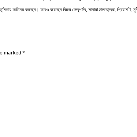
মিকায় অভিনয় করছেন। আরও রয়েছেন বিজয় সেতুপাতি, সানায়া মালহোত্রা, প্রিয়ামণি, সুনীল
are marked
*