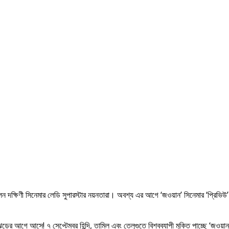
 হলেন দক্ষিণী সিনেমার লেডি সুপারস্টার নয়নতারা। অবশ্য এর আগে ‘জওয়ান’ সিনেমার ‘প্রিভি
ড়ের আগে আসে! ৭ সেপ্টেম্বর হিন্দি, তামিল এবং তেলুগুতে বিশ্বব্যাপী মুক্তি পাচ্ছে ‘জওয়া