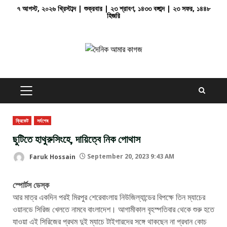
Skip
৭ আগস্ট, ২০২৬ খ্রিস্টাব্দ | শুক্রবার | ২৩ শ্রাবণ, ১৪৩৩ বঙ্গাব্দ | ২৩ সফর, ১৪৪৮
হিজরি
to
content
PRIMARY
MENU
ক্রিকেট
সর্বশেষ
ছুটিতে হাথুরুসিংহে, দায়িত্বে নিক পোথাস
Faruk Hossain
September 20, 2023 9:43 AM
স্পোর্টস ডেস্ক
আর মাত্র একদিন পরই মিরপুর শেরেবাংলায় নিউজিল্যান্ডের বিপক্ষে তিন ম্যাচের
ওয়ানডে সিরিজ খেলতে নামবে বাংলাদেশ। আগামীকাল বৃহস্পতিবার থেকে শুরু হতে
যাওয়া এই সিরিজের প্রথম দুই ম্যাচে টাইগারদের সঙ্গে থাকছেন না প্রধান কোচ