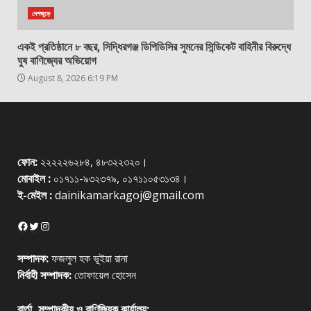
দেশজুড়ে
একই প্রতিষ্ঠানে ৮ বছর, সিদ্ধিরগঞ্জ ডিপিডিসির সুমনের সিন্ডিকেট বাহিনীর বিরুদ্ধে
ঘুষ বাণিজ্যের অভিয়োগ
August 8, 2026 6:19 PM
ফোন:
২২২২২৬২৮৪, ৪৮৩২২৩২০।
মোবাইল :
০১৭১১-৯৩২৩৭৯, ০১৭১১০৫৩১৩৪।
ই-মেইল :
dainikamarkagoj@gmail.com
Facebook
Twitter
Instagram
সম্পাদক:
ফজলুল হক ভূইয়া রানা
নির্বাহী সম্পাদক:
তোফায়েল হোসেন
বার্তা, সম্পাদকীয় ও বাণিজ্যিক কার্যালয়: