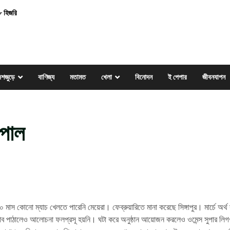
৮ হিজরি
েশজুড়ে
বাণিজ্য
মতামত
খেলা
বিনোদন
ই পেপার
জীবনযাপন
েপাল
মাস কোনো ম্যাচ খেলতে পারেনি মেয়েরা। ফেব্রুয়ারিতে মানা করেছে সিঙ্গাপুর। মার্চে অর্থ
তাব পাঠালেও আলোচনা ফলপ্রসূ হয়নি। ঘটা করে অনুষ্ঠান আয়োজন করলেও ওমেন্স সুপার লিগ