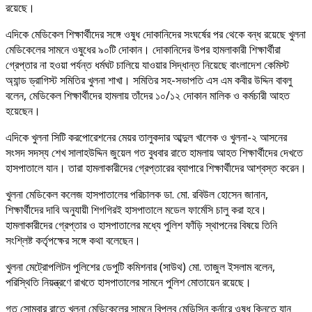
রয়েছে।
এদিকে মেডিকেল শিক্ষার্থীদের সঙ্গে ওষুধ দোকানিদের সংঘর্ষের পর থেকে বন্ধ রয়েছে খুলনা
মেডিকেলের সামনে ওষুধের ৯০টি দোকান। দোকানিদের উপর হামলাকারী শিক্ষার্থীরা
গ্রেপ্তার না হওয়া পর্যন্ত ধর্মঘট চালিয়ে যাওয়ার সিদ্ধান্ত নিয়েছে বাংলাদেশ কেমিস্ট
অ্যান্ড ড্রাগিস্ট সমিতির খুলনা শাখা। সমিতির সহ-সভাপতি এস এম কবীর উদ্দিন বাবলু
বলেন, মেডিকেল শিক্ষার্থীদের হামলায় তাঁদের ১০/১২ দোকান মালিক ও কর্মচারী আহত
হয়েছেন।
এদিকে খুলনা সিটি করপোরেশনের মেয়র তালুকদার আব্দুল খালেক ও খুলনা-২ আসনের
সংসদ সদস্য শেখ সালাহউদ্দিন জুয়েল গত বুধবার রাতে হামলায় আহত শিক্ষার্থীদের দেখতে
হাসপাতালে যান। তারা হামলাকারীদের গ্রেপ্তারের ব্যাপারে শিক্ষার্থীদের আশ্বস্ত করেন।
খুলনা মেডিকেল কলেজ হাসপাতালের পরিচালক ডা. মো. রবিউল হোসেন জানান,
শিক্ষার্থীদের দাবি অনুযায়ী শিগগিরই হাসপাতালে মডেল ফার্মেসি চালু করা হবে।
হামলাকারীদের গ্রেপ্তার ও হাসপাতালের মধ্যে পুলিশ ফাঁড়ি স্থাপনের বিষয়ে তিনি
সংশ্লিষ্ট কর্তৃপক্ষের সঙ্গে কথা বলেছেন।
খুলনা মেট্রোপলিটন পুলিশের ডেপুটি কমিশনার (সাউথ) মো. তাজুল ইসলাম বলেন,
পরিস্থিতি নিয়ন্ত্রণে রাখতে হাসপাতালের সামনে পুলিশ মোতায়েন রয়েছে।
গত সোমবার রাতে খুলনা মেডিকেলের সামনে বিপ্লব মেডিসিন কর্নারে ওষুধ কিনতে যান