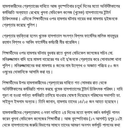
হামলাকারীদের গ্রেপ্তারের দাবিতে আজ বৃহস্পতিবার চতুর্থ দিনের মতো অনির্দিষ্টকালের
কর্মবিরতি অব্যাহত রেখেছে খুলনা মেডিকেল কলেজ (খুমেক) হাসপাতালের ইন্টার্ন
চিকিৎসকরা। এদিকে শিক্ষার্থীদের ওপর হামলার ঘটনায় দায়ের করা মামলায় দুইজনকে
গ্রেপ্তার করেছে পুলিশ।
গ্রেপ্তার ব্যক্তিরা হলেন খুমেক হাসপাতাল সংলগ্ন বিপ্লব ফার্মেসির মালিক মাহমুদুর
রহমান বিপ্লব ও আবিদ ফার্মেসীর কর্মচারী মীর বায়েজিদ।
শিক্ষার্থীদের ওপর হামলার ঘটনায় বুধবার রাতে খুলনা মেডিকেল কলেজের সচিব মো.
মনিরুজ্জামান বাদি হয়ে মামলা দায়েরের পর ওই দু’জনকে গ্রেপ্তার করে সোনাডাঙ্গা থানা
পুলিশ। মনিরুজ্জামানের করা মামলায় ৪ জনের নাম উল্লেখ ও অজ্ঞাত পরিচয় ৫০ জন
ওষুধের দোকানিকে আসামি করা হয়।
শিক্ষার্থীদের উপর হামলাকারীদের গ্রেপ্তারের দাবিতে গত সোমবার রাত থেকে
অনির্দিষ্টকালের কর্মবিরতি পালন করছে খুমেক হাসপাতালের ইন্টার্ন চিকিৎসক পরিষদ। দাবি
পূরণ না হওয়া পর্যন্ত কর্মবিরতি চালিয়ে যাওয়ার ঘোষণা দিয়েছেন পরিষদের সভাপতি ডা.
সাইফুল ইসলাম অন্তর। তিনি জানান, হামলায় তাদের ১৪/১৫ জন আহত হয়েছেন।
হামলাকারীদের গ্রেপ্তারসহ ৩ দফা দাবিতে ২য় দিনের মতো ক্লাস বর্জন কর্মসূচি পালন
করেন খুলনা মেডিকেল কলেজের শিক্ষার্থীরা। আজ বৃহস্পতিবার (১৭ আগস্ট) দুপুর ১২টা
থেকে হাসপাতালের জরুরি বিভাগের সামনে তাদের আমরণ অনশন কর্মসূচি পালনের কথা