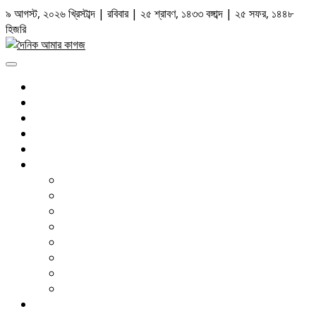
Skip
৯ আগস্ট, ২০২৬ খ্রিস্টাব্দ | রবিবার | ২৫ শ্রাবণ, ১৪৩৩ বঙ্গাব্দ | ২৫ সফর, ১৪৪৮
to
হিজরি
content
Primary
Menu
সর্বশেষ
রাজনীতি
জাতীয়
আন্তর্জাতিক
আইন আদালত
দেশজুড়ে
ঢাকা
চট্টগ্রাম
সিলেট
বরিশাল
খুলনা
রংপুর
রাজশাহী
ময়মনসিংহ
বাণিজ্য