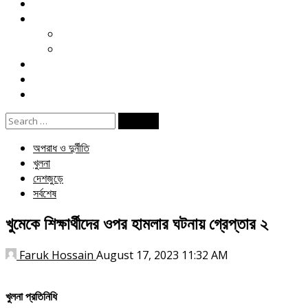
মতামত
খেলা
ক্রিকেট
ফুটবল
বিনোদন
ই পেপার
জীবনযাপন
Search
for:
অপরাধ ও দুর্নীতি
খুলনা
দেশজুড়ে
সর্বশেষ
খুমেকে শিক্ষার্থীদের ওপর হামলার ঘটনায় গ্রেপ্তার ২
Faruk Hossain
August 17, 2023 11:32 AM
খুলনা প্রতিনিধি