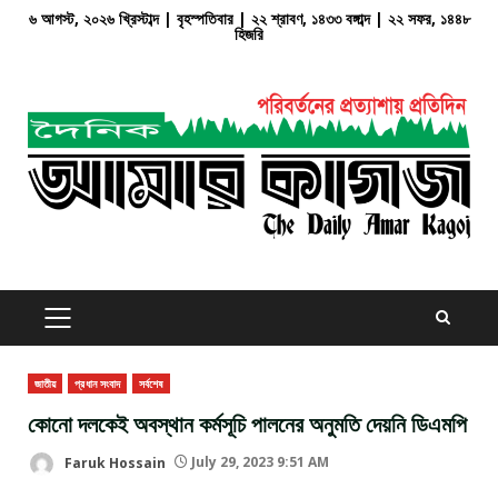
Skip
৬ আগস্ট, ২০২৬ খ্রিস্টাব্দ | বৃহস্পতিবার | ২২ শ্রাবণ, ১৪৩৩ বঙ্গাব্দ | ২২ সফর, ১৪৪৮
হিজরি
to
content
PRIMARY
MENU
জাতীয়
প্রধান সংবাদ
সর্বশেষ
কোনো দলকেই অবস্থান কর্মসূচি পালনের অনুমতি দেয়নি ডিএমপি
Faruk Hossain
July 29, 2023 9:51 AM