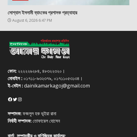
সোশ্যাল ইসলামী ব্যাংকের প্রশাসক প্রত্যাহার
August 6, 2026 6:47 PM
ফোন:
২২২২২৬২৮৪, ৪৮৩২২৩২০।
মোবাইল :
০১৭১১-৯৩২৩৭৯, ০১৭১১০৫৩১৩৪।
ই-মেইল :
dainikamarkagoj@gmail.com
Facebook
Twitter
Instagram
সম্পাদক:
ফজলুল হক ভূইয়া রানা
নির্বাহী সম্পাদক:
তোফায়েল হোসেন
বার্তা, সম্পাদকীয় ও বাণিজ্যিক কার্যালয়: