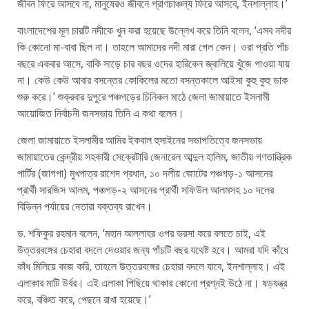
জীবন ফিরে আসবে না, মানুষেরও জীবনে প্রাণচাঞ্চল্য ফিরে আসবে, ইনশাল্লাহ।’
বাংলাদেশের মূল চারটি নদীকে খুন করা হয়েছে উল্লেখ করে তিনি বলেন, ‘এসব নদীর
কি কোনো মা-বাবা ছিল না। তাহলে আমাদের নদী মারা গেল কেন। ওরা প্রতি পাঁচ
বছরে একবার আসে, বাকি সাড়ে চার বছর ওদের হারিকেন জ্বালিয়ে খুঁজে পাওয়া যায়
না। কেউ কেউ আবার বসন্তের কোকিলের মতো বসন্তকালে আইসা কুহু কুহু ডাক
শুরু করে।’ শুক্রবার দুপুরে পঞ্চগড়ের চিনিকল মাঠে জেলা জামায়াতে ইসলামী
আয়োজিত নির্বাচনী জনসভায় তিনি এ কথা বলেন।
জেলা জামায়াতে ইসলামীর আমির ইকবাল হুসাইনের সভাপতিত্বে জনসভায়
জামায়াতের কেন্দ্রীয় সহকারী সেক্রেটারি জেনারেল আব্দুল হালিম, জাতীয় গণতান্ত্রিক
পার্টির (জাগপা) মুখপাত্র রাশেদ প্রধান, ১০ দলীয় জোটের পঞ্চগড়-১ আসনের
প্রার্থী সারজিস আলম, পঞ্চগড়-২ আসনের প্রার্থী সফিউল আলমসহ ১০ দলের
বিভিন্ন পর্যায়ের নেতারা বক্তব্য রাখেন।
ড. শফিকুর রহমান বলেন, ‌‘মহান আল্লাহর ওপর ভরসা করে বলতে চাই, এই
উত্তরবঙ্গের চেহারা বদলে দেওয়ার জন্য পাঁচটি বছর যথেষ্ট হবে। আমরা যদি কাঁধে
কাঁধ মিলিয়ে কাজ করি, তাহলে উত্তরবঙ্গের চেহারা বদলে যাবে, ইনশাল্লাহ। এই
এলাকার মাটি উর্বর। এই এলাকা পিছিয়ে থাকার কোনো প্রশ্নই উঠে না। ষড়যন্ত্র
করে, বঞ্চিত করে, পেছনে রাখা হয়েছে।’