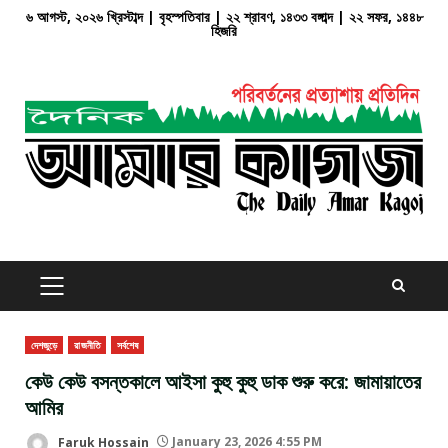
Skip
৬ আগস্ট, ২০২৬ খ্রিস্টাব্দ | বৃহস্পতিবার | ২২ শ্রাবণ, ১৪৩৩ বঙ্গাব্দ | ২২ সফর, ১৪৪৮
হিজরি
to
content
PRIMARY
MENU
দেশজুড়ে
রাজনীতি
সর্বশেষ
কেউ কেউ বসন্তকালে আইসা কুহু কুহু ডাক শুরু করে: জামায়াতের
আমির
Faruk Hossain
January 23, 2026 4:55 PM