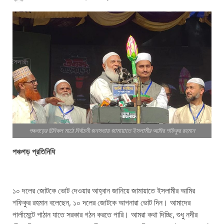
পঞ্চগড়ের চিনিকল মাঠে নির্বাচনী জনসভায় জামায়াতে ইসলামীর আমির শফিকুর রহমান
পঞ্চগড় প্রতিনিধি
১০ দলের জোটকে ভোট দেওয়ার আহ্বান জানিয়ে জামায়াতে ইসলামীর আমির
শফিকুর রহমান বলেছেন, ১০ দলের জোটকে আপনারা ভোট দিন। আমাদের
পার্লামেন্টে পাঠান যাতে সরকার গঠন করতে পারি। আমরা কথা দিচ্ছি, শুধু নদীর